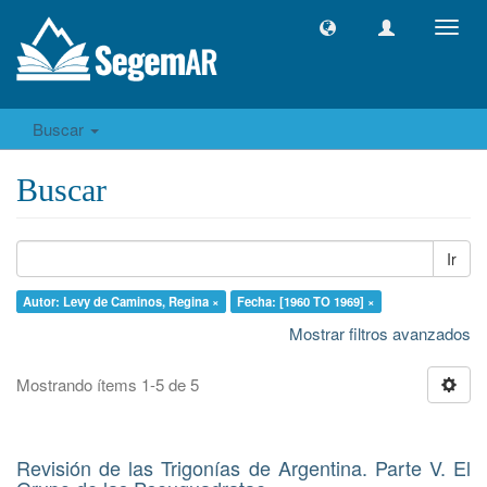
Camb
naveg
Buscar
Buscar
Ir
Autor: Levy de Caminos, Regina ×
Fecha: [1960 TO 1969] ×
Mostrar filtros avanzados
Mostrando ítems 1-5 de 5
Revisión de las Trigonías de Argentina. Parte V. El