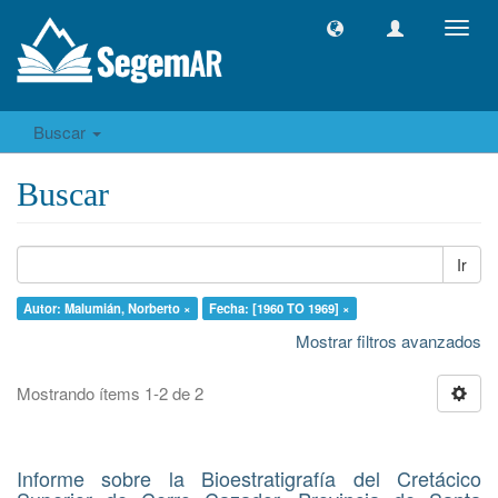
Camb
naveg
Buscar
Buscar
Ir
Autor: Malumián, Norberto ×
Fecha: [1960 TO 1969] ×
Mostrar filtros avanzados
Mostrando ítems 1-2 de 2
Informe sobre la Bioestratigrafía del Cretácico