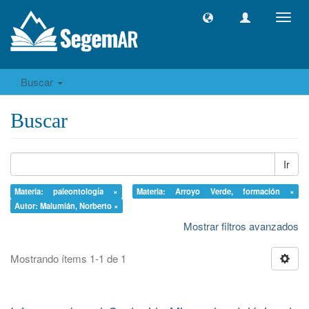
Camb
naveg
Buscar
Buscar
Ir
Materia: paleontología ×
Materia: Arroyo Verde, formación ×
Autor: Malumián, Norberto ×
Mostrar filtros avanzados
Mostrando ítems 1-1 de 1