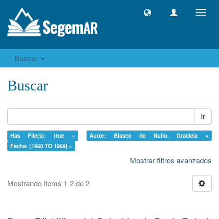
Camb
naveg
Buscar
Buscar
Ir
Has File(s): true ×
Autor: Blasco de Nullo, Graciela ×
Fecha: [1960 TO 1969] ×
Mostrar filtros avanzados
Mostrando ítems 1-2 de 2