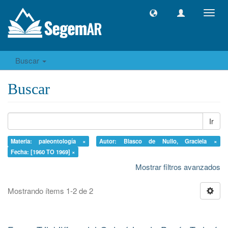
Camb
naveg
Buscar
Buscar
Ir
Materia: paleontología ×
Autor: Blasco de Nullo, Graciela ×
Fecha: [1960 TO 1969] ×
Mostrar filtros avanzados
Mostrando ítems 1-2 de 2