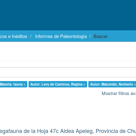
cos e Inéditos
Informes de Paleontología
Buscar
Materia: fauna ×
Autor: Levy de Caminos, Regina ×
Autor: Malumián, Norberto ×
Mostrar filtros 
egafauna de la Hoja 47c Aldea Apeleg, Provincia de Ch