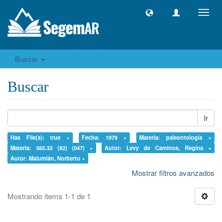
Camb
naveg
Buscar
Buscar
Ir
Has File(s): true ×
Fecha: 1978 ×
Materia: paleontología ×
Materia: 565.33 (82) (047) ×
Autor: Levy de Caminos, Regina ×
Autor: Malumián, Norberto ×
Mostrar filtros avanzados
Mostrando ítems 1-1 de 1