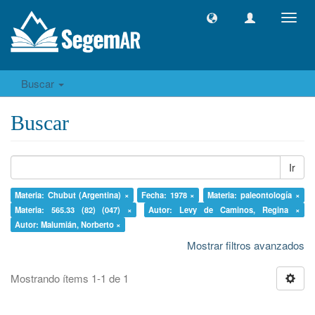
Camb
naveg
Buscar
Buscar
Ir
Materia: Chubut (Argentina) ×
Fecha: 1978 ×
Materia: paleontología ×
Materia: 565.33 (82) (047) ×
Autor: Levy de Caminos, Regina ×
Autor: Malumián, Norberto ×
Mostrar filtros avanzados
Mostrando ítems 1-1 de 1