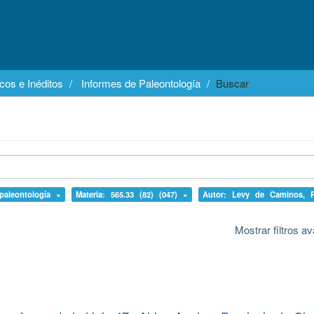
cos e Inéditos
Informes de Paleontología
Buscar
 paleontología ×
Materia: 565.33 (82) (047) ×
Autor: Levy de Caminos, 
Mostrar filtros 