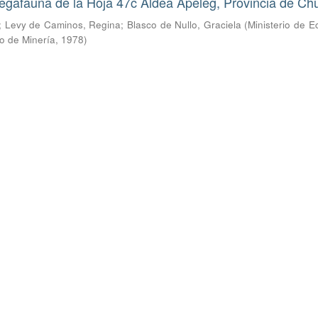
egafauna de la Hoja 47c Aldea Apeleg, Provincia de Ch
;
Levy de Caminos, Regina
;
Blasco de Nullo, Graciela
(
Ministerio de 
o de Minería
,
1978
)