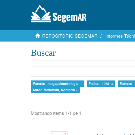
REPOSITORIO SEGEMAR
Informes Técni
Buscar
Materia: megapaleontología ×
Fecha: 1978 ×
Materia:
Autor: Malumián, Norberto ×
Mostrando ítems 1-1 de 1