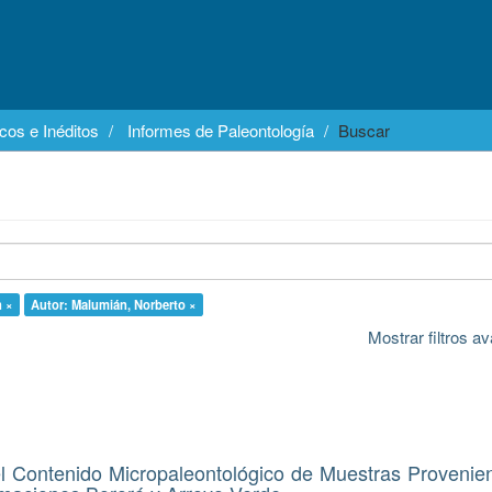
cos e Inéditos
Informes de Paleontología
Buscar
n ×
Autor: Malumián, Norberto ×
Mostrar filtros 
el Contenido Micropaleontológico de Muestras Provenie