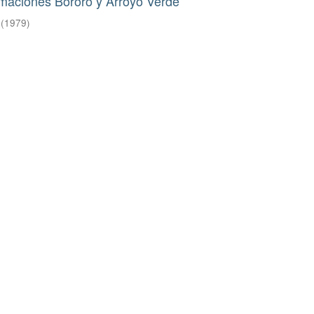
rmaciones Bororó y Arroyo Verde
(
1979
)