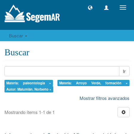
Camb
naveg
Buscar
Buscar
Ir
Materia: paleontología ×
Materia: Arroyo Verde, formación ×
Autor: Malumián, Norberto ×
Mostrar filtros avanzados
Mostrando ítems 1-1 de 1