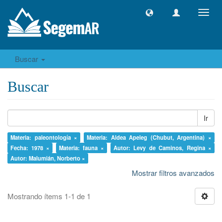
Camb
naveg
Buscar
Buscar
Ir
Materia: paleontología ×
Materia: Aldea Apeleg (Chubut, Argentina) ×
Fecha: 1978 ×
Materia: fauna ×
Autor: Levy de Caminos, Regina ×
Autor: Malumián, Norberto ×
Mostrar filtros avanzados
Mostrando ítems 1-1 de 1