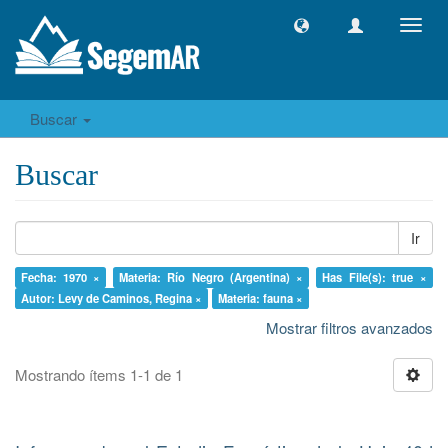
Camb
naveg
Buscar
Buscar
Ir
Fecha: 1970 ×
Materia: Río Negro (Argentina) ×
Has File(s): true ×
Autor: Levy de Caminos, Regina ×
Materia: fauna ×
Mostrar filtros avanzados
Mostrando ítems 1-1 de 1