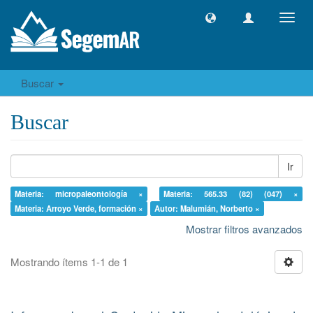
Camb
naveg
Buscar
Buscar
Ir
Materia: micropaleontología ×
Materia: 565.33 (82) (047) ×
Materia: Arroyo Verde, formación ×
Autor: Malumián, Norberto ×
Mostrar filtros avanzados
Mostrando ítems 1-1 de 1