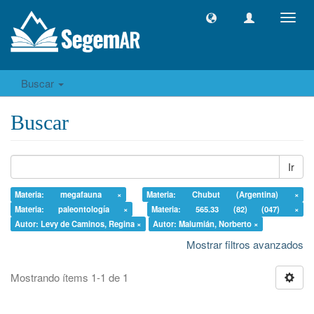
Camb
naveg
Buscar
Buscar
Ir
Materia: megafauna ×
Materia: Chubut (Argentina) ×
Materia: paleontología ×
Materia: 565.33 (82) (047) ×
Autor: Levy de Caminos, Regina ×
Autor: Malumián, Norberto ×
Mostrar filtros avanzados
Mostrando ítems 1-1 de 1