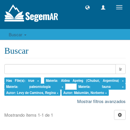
Camb
naveg
Buscar
Buscar
Ir
Has File(s): true ×
Materia: Aldea Apeleg (Chubut, Argentina) ×
Materia: paleontología ×
Materia: fauna ×
Autor: Levy de Caminos, Regina ×
Autor: Malumián, Norberto ×
Mostrar filtros avanzados
Mostrando ítems 1-1 de 1