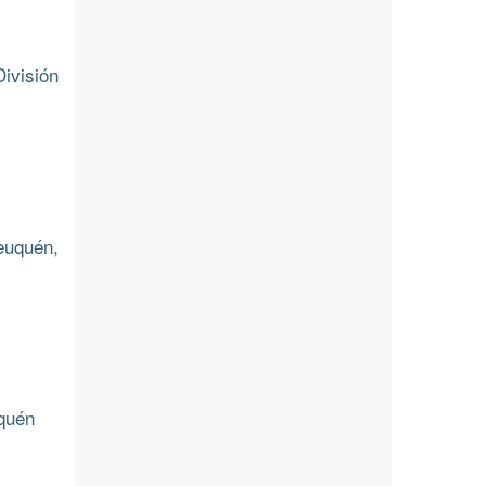
ivisión
euquén,
uquén