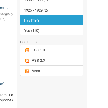
entina
1925 - 1929 (2)
nergía y
967
)
Has File(s)
Yes (110)
RSS FEEDS
RSS 1.0
RSS 2.0
Atom
an)
llera. La
uiópodos)