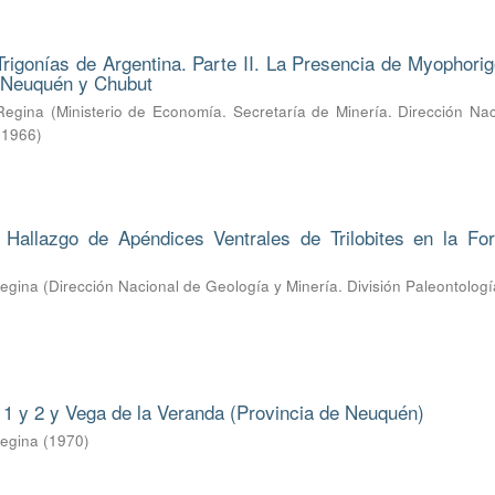
Trigonías de Argentina. Parte II. La Presencia de Myophorig
e Neuquén y Chubut
Regina
(
Ministerio de Economía. Secretaría de Minería. Dirección Na
,
1966
)
l Hallazgo de Apéndices Ventrales de Trilobites en la Fo
Regina
(
Dirección Nacional de Geología y Minería. División Paleontologí
1 y 2 y Vega de la Veranda (Provincia de Neuquén)
Regina
(
1970
)