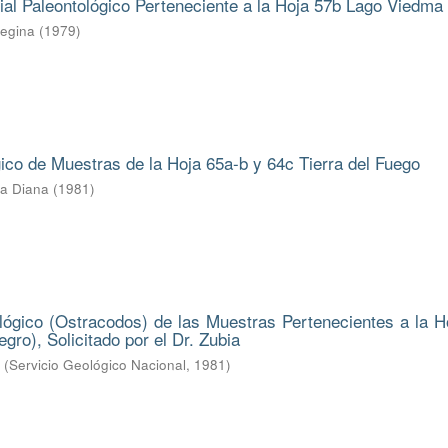
ial Paleontológico Perteneciente a la Hoja 57b Lago Viedma
Regina
(
1979
)
gico de Muestras de la Hoja 65a-b y 64c Tierra del Fuego
ba Diana
(
1981
)
lógico (Ostracodos) de las Muestras Pertenecientes a la H
gro), Solicitado por el Dr. Zubia
.
(
Servicio Geológico Nacional
,
1981
)