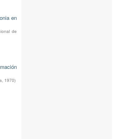
onia en
cional de
rmación
a
,
1970
)