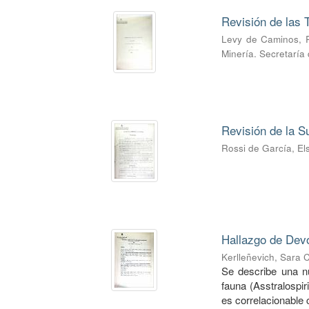
Revisión de las T
Levy de Caminos, 
Minería. Secretaría
Revisión de la S
Rossi de García, El
Hallazgo de Devo
Kerlleñevich, Sara C
Se describe una nue
fauna (Asstralospir
es correlacionable c