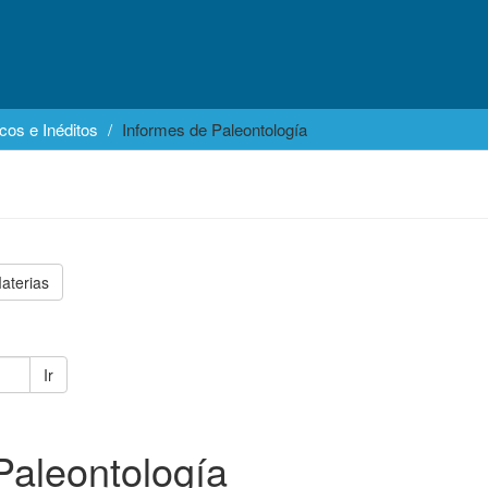
cos e Inéditos
Informes de Paleontología
aterias
Ir
Paleontología