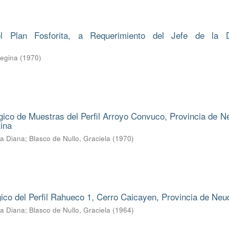
l Plan Fosforita, a Requerimiento del Jefe de la D
Regina
(
1970
)
ico de Muestras del Perfil Arroyo Convuco, Provincia de N
ina
ba Diana
;
Blasco de Nullo, Graciela
(
1970
)
gico del Perfil Rahueco 1, Cerro Caicayen, Provincia de Ne
ba Diana
;
Blasco de Nullo, Graciela
(
1964
)