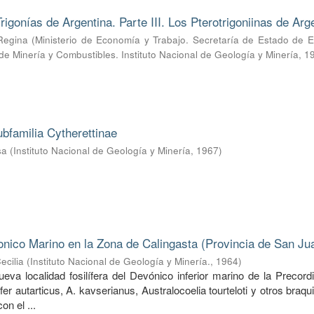
rigonías de Argentina. Parte III. Los Pterotrigoniinas de Arg
Regina
(
Ministerio de Economía y Trabajo. Secretaría de Estado de E
 de Minería y Combustibles. Instituto Nacional de Geología y Minería
,
1
ubfamilia Cytherettinae
sa
(
Instituto Nacional de Geología y Minería
,
1967
)
nico Marino en la Zona de Calingasta (Provincia de San Ju
ecilia
(
Instituto Nacional de Geología y Minería.
,
1964
)
va localidad fosilífera del Devónico inferior marino de la Precordi
ifer autarticus, A. kavserianus, Australocoelia tourteloti y otros braq
on el ...