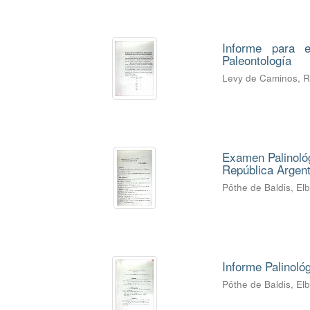
Informe para e
Paleontología
Levy de Caminos, 
Examen Palinológ
República Argent
Pöthe de Baldis, El
Informe Palinoló
Pöthe de Baldis, El