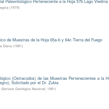
ial Paleontológico Perteneciente a la Hoja 57b Lago Viedma
Regina
(
1979
)
gico de Muestras de la Hoja 65a-b y 64c Tierra del Fuego
ba Diana
(
1981
)
lógico (Ostracodos) de las Muestras Pertenecientes a la H
gro), Solicitado por el Dr. Zubia
.
(
Servicio Geológico Nacional
,
1981
)