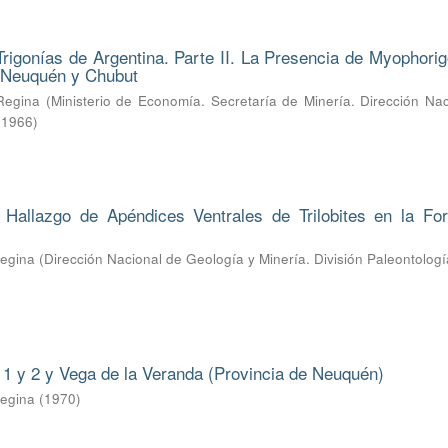
Trigonías de Argentina. Parte II. La Presencia de Myophorig
e Neuquén y Chubut
Regina
(
Ministerio de Economía. Secretaría de Minería. Dirección Na
,
1966
)
l Hallazgo de Apéndices Ventrales de Trilobites en la Fo
Regina
(
Dirección Nacional de Geología y Minería. División Paleontologí
1 y 2 y Vega de la Veranda (Provincia de Neuquén)
Regina
(
1970
)