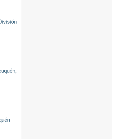
ivisión
euquén,
uquén