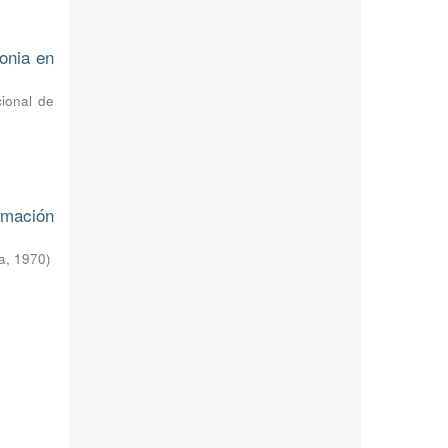
onia en
cional de
rmación
a
,
1970
)