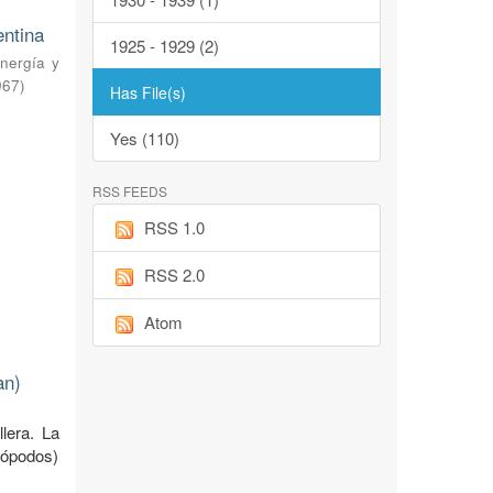
entina
1925 - 1929 (2)
nergía y
967
)
Has File(s)
Yes (110)
RSS FEEDS
RSS 1.0
RSS 2.0
Atom
an)
llera. La
uiópodos)