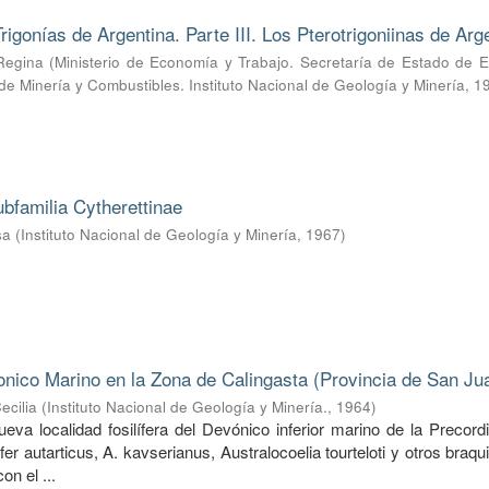
rigonías de Argentina. Parte III. Los Pterotrigoniinas de Arg
Regina
(
Ministerio de Economía y Trabajo. Secretaría de Estado de E
 de Minería y Combustibles. Instituto Nacional de Geología y Minería
,
1
ubfamilia Cytherettinae
sa
(
Instituto Nacional de Geología y Minería
,
1967
)
nico Marino en la Zona de Calingasta (Provincia de San Ju
ecilia
(
Instituto Nacional de Geología y Minería.
,
1964
)
va localidad fosilífera del Devónico inferior marino de la Precordi
ifer autarticus, A. kavserianus, Australocoelia tourteloti y otros braq
on el ...