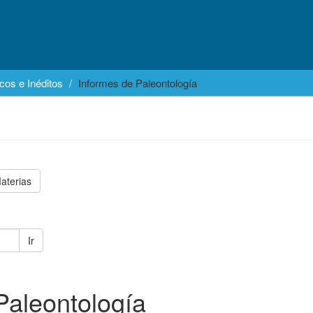
cos e Inéditos
Informes de Paleontología
aterias
Ir
Paleontología