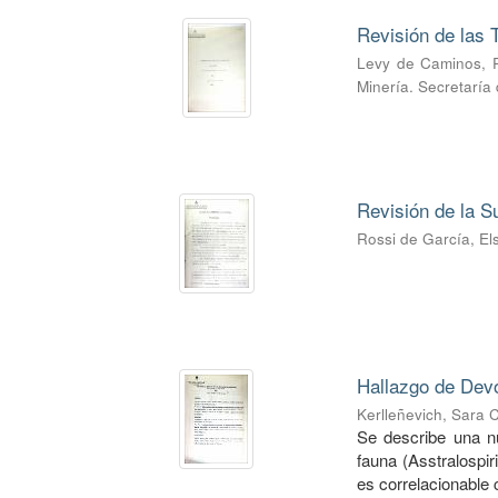
Revisión de las T
Levy de Caminos, 
Minería. Secretaría
Revisión de la S
Rossi de García, El
Hallazgo de Devo
Kerlleñevich, Sara C
Se describe una nue
fauna (Asstralospir
es correlacionable c