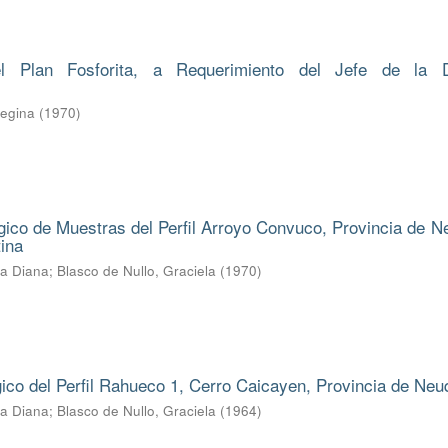
l Plan Fosforita, a Requerimiento del Jefe de la D
Regina
(
1970
)
ico de Muestras del Perfil Arroyo Convuco, Provincia de N
ina
ba Diana
;
Blasco de Nullo, Graciela
(
1970
)
gico del Perfil Rahueco 1, Cerro Caicayen, Provincia de Ne
ba Diana
;
Blasco de Nullo, Graciela
(
1964
)