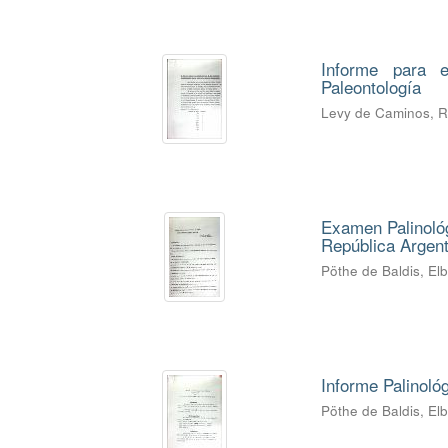
Informe para e
Paleontología
Levy de Caminos, 
Examen Palinológ
República Argent
Pöthe de Baldis, El
Informe Palinoló
Pöthe de Baldis, El