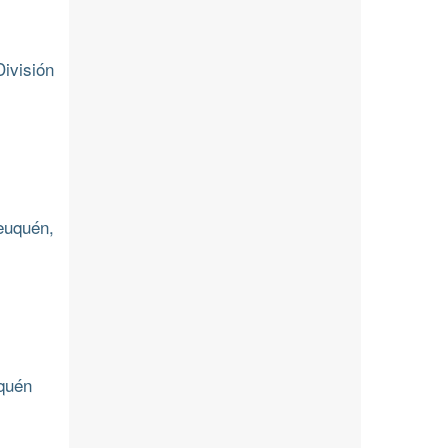
ivisión
euquén,
uquén