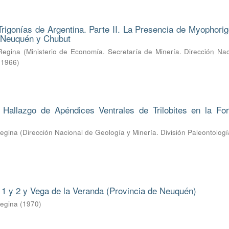
Trigonías de Argentina. Parte II. La Presencia de Myophorig
e Neuquén y Chubut
Regina
(
Ministerio de Economía. Secretaría de Minería. Dirección Na
,
1966
)
l Hallazgo de Apéndices Ventrales de Trilobites en la Fo
Regina
(
Dirección Nacional de Geología y Minería. División Paleontologí
1 y 2 y Vega de la Veranda (Provincia de Neuquén)
Regina
(
1970
)