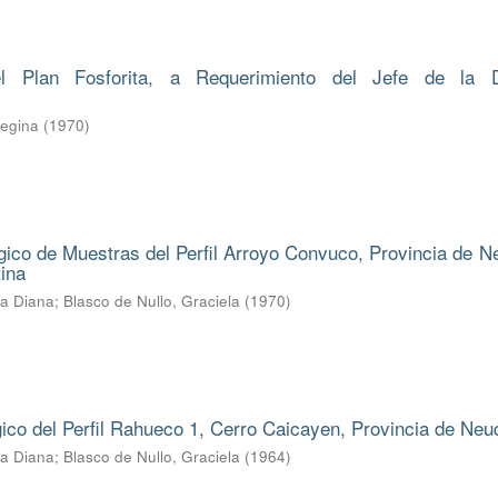
l Plan Fosforita, a Requerimiento del Jefe de la D
Regina
(
1970
)
ico de Muestras del Perfil Arroyo Convuco, Provincia de N
ina
ba Diana
;
Blasco de Nullo, Graciela
(
1970
)
gico del Perfil Rahueco 1, Cerro Caicayen, Provincia de Ne
ba Diana
;
Blasco de Nullo, Graciela
(
1964
)