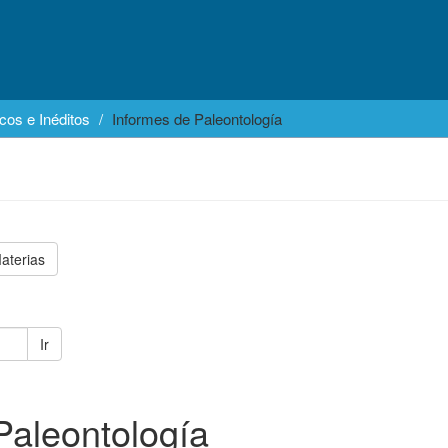
cos e Inéditos
Informes de Paleontología
aterias
Ir
Paleontología