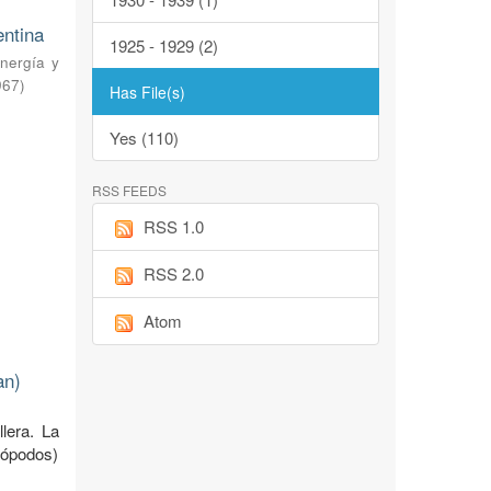
entina
1925 - 1929 (2)
nergía y
967
)
Has File(s)
Yes (110)
RSS FEEDS
RSS 1.0
RSS 2.0
Atom
an)
llera. La
uiópodos)