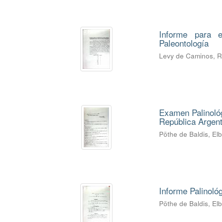
Informe para e
Paleontología
Levy de Caminos, 
Examen Palinológ
República Argent
Pöthe de Baldis, El
Informe Palinoló
Pöthe de Baldis, El