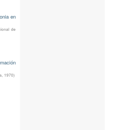
onia en
cional de
rmación
a
,
1970
)