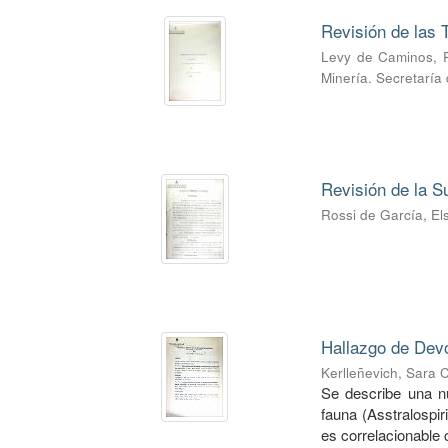
Revisión de las T
Levy de Caminos, 
Minería. Secretaría
Revisión de la S
Rossi de García, El
Hallazgo de Devo
Kerlleñevich, Sara C
Se describe una nue
fauna (Asstralospir
es correlacionable c