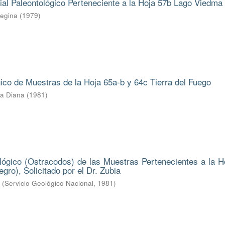
ial Paleontológico Perteneciente a la Hoja 57b Lago Viedma
Regina
(
1979
)
gico de Muestras de la Hoja 65a-b y 64c Tierra del Fuego
ba Diana
(
1981
)
lógico (Ostracodos) de las Muestras Pertenecientes a la H
gro), Solicitado por el Dr. Zubia
.
(
Servicio Geológico Nacional
,
1981
)