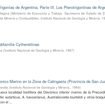
rigonías de Argentina. Parte III. Los Pterotrigoniinas de Arg
Regina
(
Ministerio de Economía y Trabajo. Secretaría de Estado de E
 de Minería y Combustibles. Instituto Nacional de Geología y Minería
,
1
ubfamilia Cytherettinae
sa
(
Instituto Nacional de Geología y Minería
,
1967
)
nico Marino en la Zona de Calingasta (Provincia de San Ju
ecilia
(
Instituto Nacional de Geología y Minería.
,
1964
)
va localidad fosilífera del Devónico inferior marino de la Precordi
ifer autarticus, A. kavserianus, Australocoelia tourteloti y otros braq
on el ...