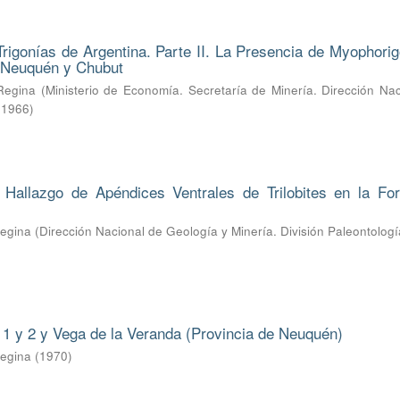
Trigonías de Argentina. Parte II. La Presencia de Myophorig
e Neuquén y Chubut
Regina
(
Ministerio de Economía. Secretaría de Minería. Dirección Na
,
1966
)
l Hallazgo de Apéndices Ventrales de Trilobites en la Fo
Regina
(
Dirección Nacional de Geología y Minería. División Paleontologí
1 y 2 y Vega de la Veranda (Provincia de Neuquén)
Regina
(
1970
)