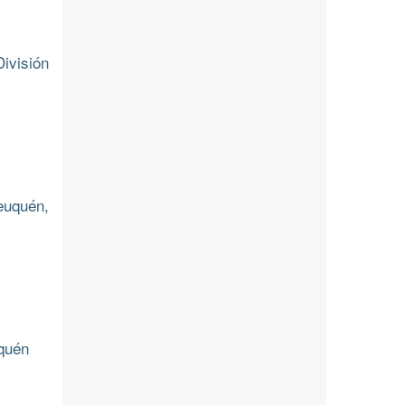
ivisión
euquén,
uquén