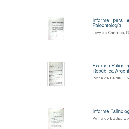
Informe para e
Paleontología
Levy de Caminos, 
Examen Palinológ
República Argent
Pöthe de Baldis, El
Informe Palinoló
Pöthe de Baldis, El