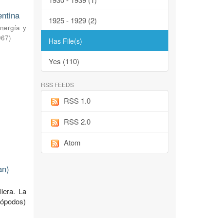
entina
1925 - 1929 (2)
nergía y
967
)
Has File(s)
Yes (110)
RSS FEEDS
RSS 1.0
RSS 2.0
Atom
an)
llera. La
uiópodos)