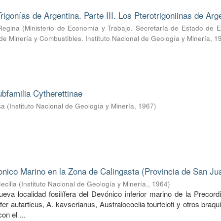
rigonías de Argentina. Parte III. Los Pterotrigoniinas de Arg
Regina
(
Ministerio de Economía y Trabajo. Secretaría de Estado de E
 de Minería y Combustibles. Instituto Nacional de Geología y Minería
,
1
ubfamilia Cytherettinae
sa
(
Instituto Nacional de Geología y Minería
,
1967
)
nico Marino en la Zona de Calingasta (Provincia de San Ju
ecilia
(
Instituto Nacional de Geología y Minería.
,
1964
)
va localidad fosilífera del Devónico inferior marino de la Precordi
ifer autarticus, A. kavserianus, Australocoelia tourteloti y otros braq
on el ...