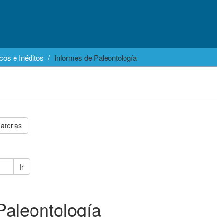
cos e Inéditos
Informes de Paleontología
aterias
Ir
Paleontología