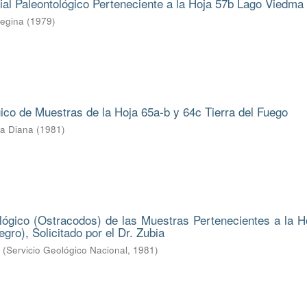
ial Paleontológico Perteneciente a la Hoja 57b Lago Viedma
Regina
(
1979
)
gico de Muestras de la Hoja 65a-b y 64c Tierra del Fuego
ba Diana
(
1981
)
lógico (Ostracodos) de las Muestras Pertenecientes a la H
gro), Solicitado por el Dr. Zubia
.
(
Servicio Geológico Nacional
,
1981
)