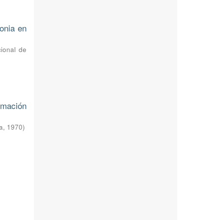
onia en
cional de
rmación
a
,
1970
)