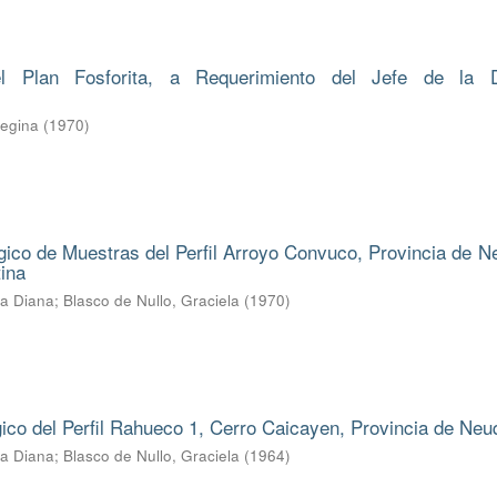
l Plan Fosforita, a Requerimiento del Jefe de la D
Regina
(
1970
)
ico de Muestras del Perfil Arroyo Convuco, Provincia de N
ina
ba Diana
;
Blasco de Nullo, Graciela
(
1970
)
gico del Perfil Rahueco 1, Cerro Caicayen, Provincia de Ne
ba Diana
;
Blasco de Nullo, Graciela
(
1964
)