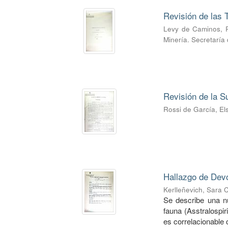
Revisión de las T
Levy de Caminos, 
Minería. Secretaría
Revisión de la S
Rossi de García, El
Hallazgo de Devo
Kerlleñevich, Sara C
Se describe una nue
fauna (Asstralospir
es correlacionable c