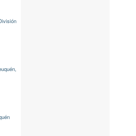
ivisión
euquén,
uquén