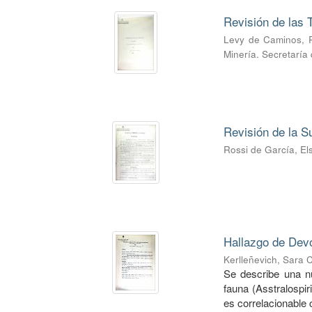
Revisión de las T
Levy de Caminos, 
Minería. Secretaría
Revisión de la S
Rossi de García, El
Hallazgo de Devo
Kerlleñevich, Sara C
Se describe una nue
fauna (Asstralospir
es correlacionable c