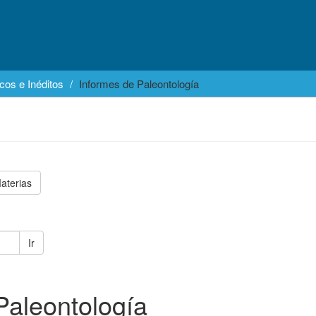
cos e Inéditos
Informes de Paleontología
aterias
Ir
Paleontología