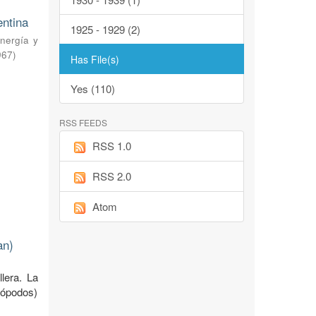
entina
1925 - 1929 (2)
nergía y
967
)
Has File(s)
Yes (110)
RSS FEEDS
RSS 1.0
RSS 2.0
Atom
an)
llera. La
uiópodos)