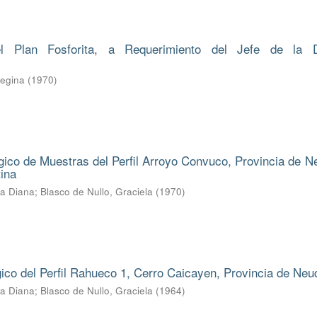
l Plan Fosforita, a Requerimiento del Jefe de la D
Regina
(
1970
)
ico de Muestras del Perfil Arroyo Convuco, Provincia de N
ina
ba Diana
;
Blasco de Nullo, Graciela
(
1970
)
gico del Perfil Rahueco 1, Cerro Caicayen, Provincia de Ne
ba Diana
;
Blasco de Nullo, Graciela
(
1964
)