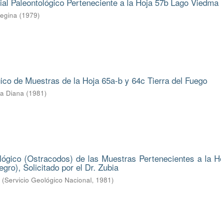
ial Paleontológico Perteneciente a la Hoja 57b Lago Viedma
Regina
(
1979
)
gico de Muestras de la Hoja 65a-b y 64c Tierra del Fuego
ba Diana
(
1981
)
lógico (Ostracodos) de las Muestras Pertenecientes a la H
gro), Solicitado por el Dr. Zubia
.
(
Servicio Geológico Nacional
,
1981
)