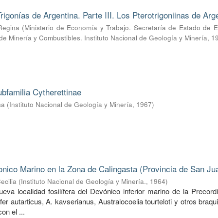
rigonías de Argentina. Parte III. Los Pterotrigoniinas de Arg
Regina
(
Ministerio de Economía y Trabajo. Secretaría de Estado de E
 de Minería y Combustibles. Instituto Nacional de Geología y Minería
,
1
ubfamilia Cytherettinae
sa
(
Instituto Nacional de Geología y Minería
,
1967
)
nico Marino en la Zona de Calingasta (Provincia de San Ju
ecilia
(
Instituto Nacional de Geología y Minería.
,
1964
)
va localidad fosilífera del Devónico inferior marino de la Precordi
ifer autarticus, A. kavserianus, Australocoelia tourteloti y otros braq
on el ...