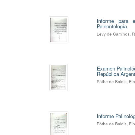
Informe para e
Paleontología
Levy de Caminos, 
Examen Palinológ
República Argent
Pöthe de Baldis, El
Informe Palinoló
Pöthe de Baldis, El