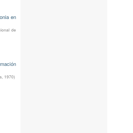
onia en
cional de
rmación
a
,
1970
)