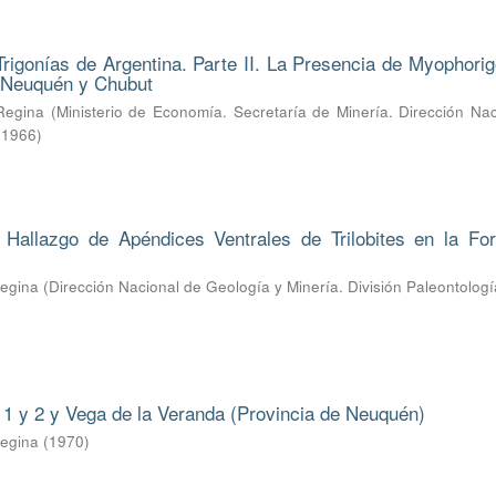
Trigonías de Argentina. Parte II. La Presencia de Myophorig
e Neuquén y Chubut
Regina
(
Ministerio de Economía. Secretaría de Minería. Dirección Na
,
1966
)
l Hallazgo de Apéndices Ventrales de Trilobites en la Fo
Regina
(
Dirección Nacional de Geología y Minería. División Paleontologí
1 y 2 y Vega de la Veranda (Provincia de Neuquén)
Regina
(
1970
)