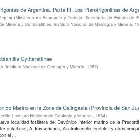
rigonías de Argentina. Parte III. Los Pterotrigoniinas de Arg
Regina
(
Ministerio de Economía y Trabajo. Secretaría de Estado de E
 de Minería y Combustibles. Instituto Nacional de Geología y Minería
,
1
ubfamilia Cytherettinae
sa
(
Instituto Nacional de Geología y Minería
,
1967
)
nico Marino en la Zona de Calingasta (Provincia de San Ju
ecilia
(
Instituto Nacional de Geología y Minería.
,
1964
)
va localidad fosilífera del Devónico inferior marino de la Precordi
ifer autarticus, A. kavserianus, Australocoelia tourteloti y otros braq
on el ...