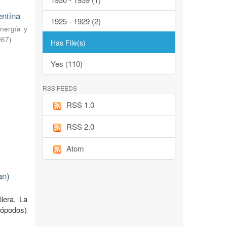
entina
1925 - 1929 (2)
nergía y
967
)
Has File(s)
Yes (110)
RSS FEEDS
RSS 1.0
RSS 2.0
Atom
an)
llera. La
uiópodos)