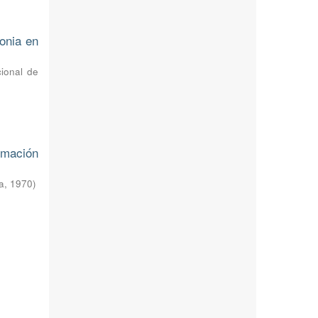
onia en
cional de
rmación
a
,
1970
)