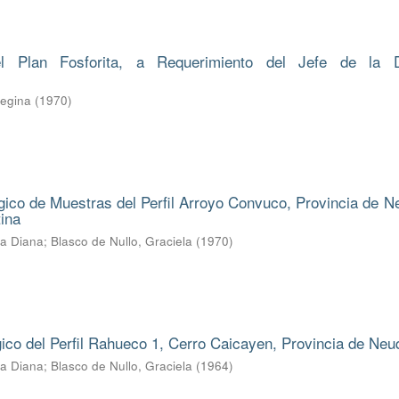
l Plan Fosforita, a Requerimiento del Jefe de la D
Regina
(
1970
)
ico de Muestras del Perfil Arroyo Convuco, Provincia de N
ina
ba Diana
;
Blasco de Nullo, Graciela
(
1970
)
gico del Perfil Rahueco 1, Cerro Caicayen, Provincia de Ne
ba Diana
;
Blasco de Nullo, Graciela
(
1964
)