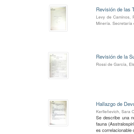
Revisión de las T
Levy de Caminos, 
Minería. Secretaría
Revisión de la S
Rossi de García, El
Hallazgo de Devo
Kerlleñevich, Sara C
Se describe una nue
fauna (Asstralospir
es correlacionable c