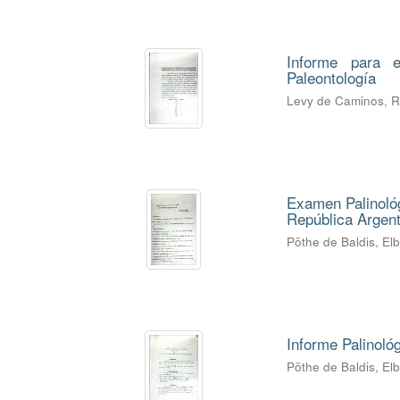
Informe para e
Paleontología
Levy de Caminos, 
Examen Palinológ
República Argent
Pöthe de Baldis, El
Informe Palinoló
Pöthe de Baldis, El