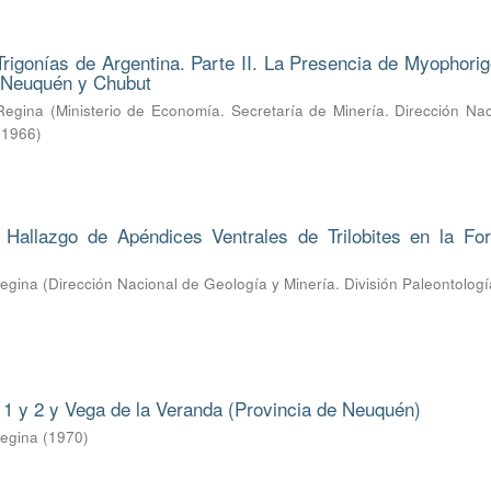
Trigonías de Argentina. Parte II. La Presencia de Myophorig
e Neuquén y Chubut
Regina
(
Ministerio de Economía. Secretaría de Minería. Dirección Na
,
1966
)
l Hallazgo de Apéndices Ventrales de Trilobites en la Fo
Regina
(
Dirección Nacional de Geología y Minería. División Paleontologí
1 y 2 y Vega de la Veranda (Provincia de Neuquén)
Regina
(
1970
)