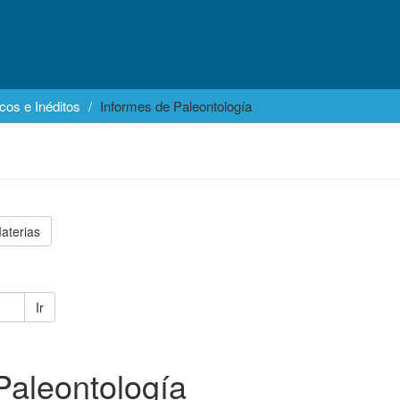
cos e Inéditos
Informes de Paleontología
aterias
Ir
Paleontología