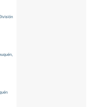
ivisión
euquén,
uquén