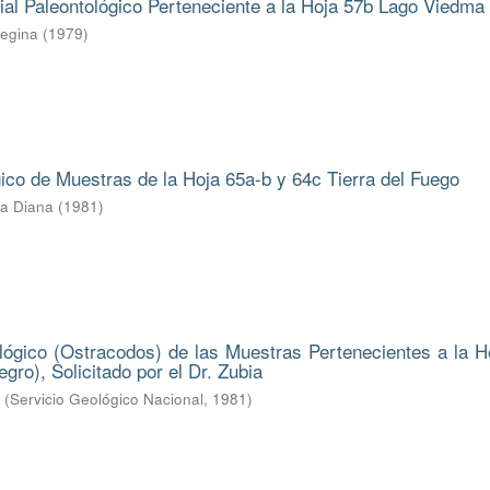
ial Paleontológico Perteneciente a la Hoja 57b Lago Viedma
Regina
(
1979
)
gico de Muestras de la Hoja 65a-b y 64c Tierra del Fuego
ba Diana
(
1981
)
lógico (Ostracodos) de las Muestras Pertenecientes a la H
gro), Solicitado por el Dr. Zubia
.
(
Servicio Geológico Nacional
,
1981
)