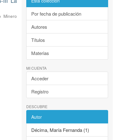
III La
Esta colección
Por fecha de publicación
o Minero
Autores
Títulos
Materias
MI CUENTA
Acceder
Registro
DESCUBRE
Autor
Décima, María Fernanda (1)