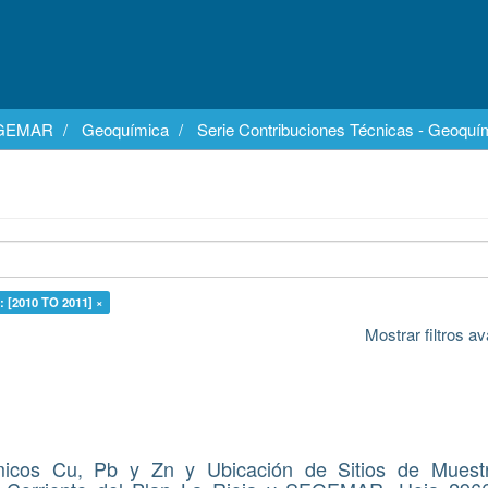
EGEMAR
Geoquímica
Serie Contribuciones Técnicas - Geoquí
: [2010 TO 2011] ×
Mostrar filtros 
icos Cu, Pb y Zn y Ubicación de Sitios de Muest