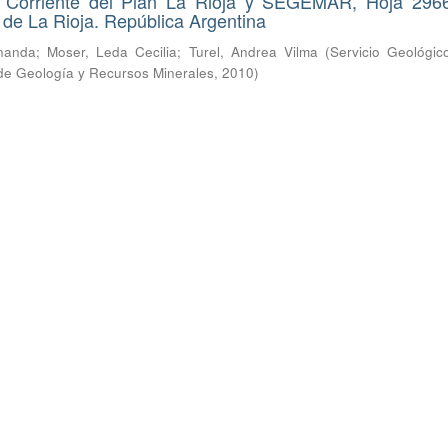
 Corriente del Plan La Rioja y SEGEMAR, Hoja 2966-
a de La Rioja. República Argentina
nanda
;
Moser, Leda Cecilia
;
Turel, Andrea Vilma
(
Servicio Geológic
o de Geología y Recursos Minerales
,
2010
)