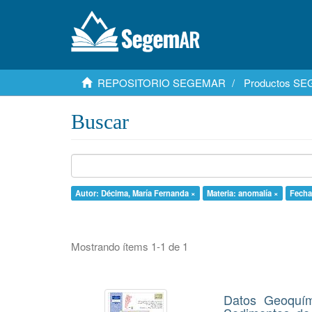
REPOSITORIO SEGEMAR
Productos S
Buscar
Autor: Décima, María Fernanda ×
Materia: anomalía ×
Fecha
Mostrando ítems 1-1 de 1
Datos Geoquím