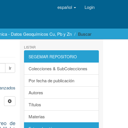
español
Login
mica - Datos Geoquímicos Cu, Pb y Zn
Buscar
LISTAR
SEGEMAR REPOSITORIO
Ir
Colecciones & SubColecciones
Por fecha de publicación
avanzados
Autores
Títulos
Materias
reo de