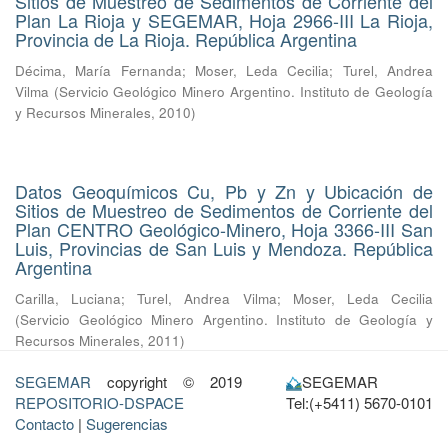
Sitios de Muestreo de Sedimentos de Corriente del
Plan La Rioja y SEGEMAR, Hoja 2966-III La Rioja,
Provincia de La Rioja. República Argentina
Décima, María Fernanda
;
Moser, Leda Cecilia
;
Turel, Andrea
Vilma
(
Servicio Geológico Minero Argentino. Instituto de Geología
y Recursos Minerales
,
2010
)
Datos Geoquímicos Cu, Pb y Zn y Ubicación de
Sitios de Muestreo de Sedimentos de Corriente del
Plan CENTRO Geológico-Minero, Hoja 3366-III San
Luis, Provincias de San Luis y Mendoza. República
Argentina
Carilla, Luciana
;
Turel, Andrea Vilma
;
Moser, Leda Cecilia
(
Servicio Geológico Minero Argentino. Instituto de Geología y
Recursos Minerales
,
2011
)
SEGEMAR
copyright © 2019
SEGEMAR
REPOSITORIO-DSPACE
Tel:(+5411) 5670-0101
Contacto
|
Sugerencias