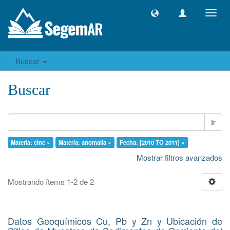
Camb
naveg
Buscar
Buscar
Ir
Materia: cinc ×
Materia: anomalía ×
Fecha: [2010 TO 2011] ×
Mostrar filtros avanzados
Mostrando ítems 1-2 de 2
Datos Geoquímicos Cu, Pb y Zn y Ubicación de