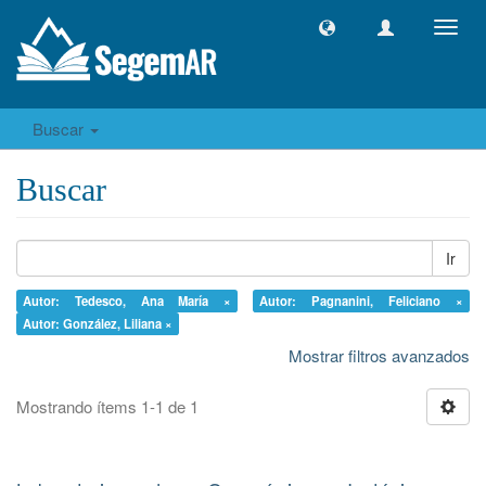
Camb
naveg
Buscar
Buscar
Ir
Autor: Tedesco, Ana María ×
Autor: Pagnanini, Feliciano ×
Autor: González, Liliana ×
Mostrar filtros avanzados
Mostrando ítems 1-1 de 1