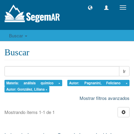
Camb
naveg
Buscar
Buscar
Ir
Materia: análisis químico ×
Autor: Pagnanini, Feliciano ×
Autor: González, Liliana ×
Mostrar filtros avanzados
Mostrando ítems 1-1 de 1