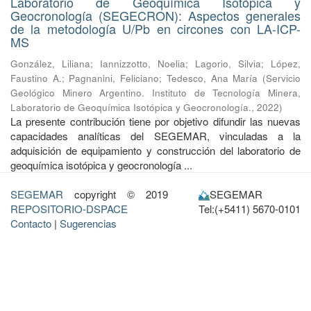
Laboratorio de Geoquímica Isotópica y
Geocronología (SEGECRON): Aspectos generales
de la metodología U/Pb en circones con LA-ICP-
MS
González, Liliana
;
Iannizzotto, Noelia
;
Lagorio, Silvia
;
López,
Faustino A.
;
Pagnanini, Feliciano
;
Tedesco, Ana María
(
Servicio
Geológico Minero Argentino. Instituto de Tecnología Minera,
Laboratorio de Geoquímica Isotópica y Geocronología.
,
2022
)
La presente contribución tiene por objetivo difundir las nuevas
capacidades analíticas del SEGEMAR, vinculadas a la
adquisición de equipamiento y construcción del laboratorio de
geoquímica isotópica y geocronología ...
SEGEMAR
copyright © 2019
SEGEMAR
REPOSITORIO-DSPACE
Tel:(+5411) 5670-0101
Contacto
|
Sugerencias