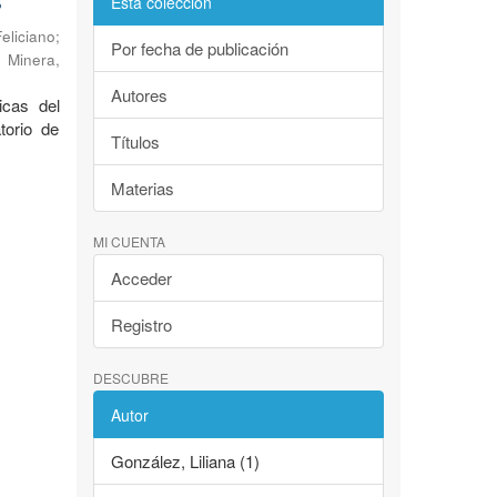
S
Esta colección
eliciano
;
Por fecha de publicación
 Minera,
Autores
icas del
torio de
Títulos
Materias
MI CUENTA
Acceder
Registro
DESCUBRE
Autor
González, Liliana (1)