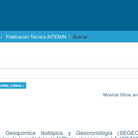
Publicación Técnica INTEMIN
Buscar
ález, Liliana ×
Mostrar filtros 
de Geoquímica Isotópica y Geocronología (SEGE