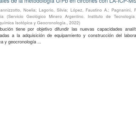
ales de la metodología U/Pb en circones con LA-ICP-M
Iannizzotto, Noelia
;
Lagorio, Silvia
;
López, Faustino A.
;
Pagnanini, F
ía
(
Servicio Geológico Minero Argentino. Instituto de Tecnología
química Isotópica y Geocronología.
,
2022
)
bución tiene por objetivo difundir las nuevas capacidades analít
as a la adquisición de equipamiento y construcción del labora
a y geocronología ...