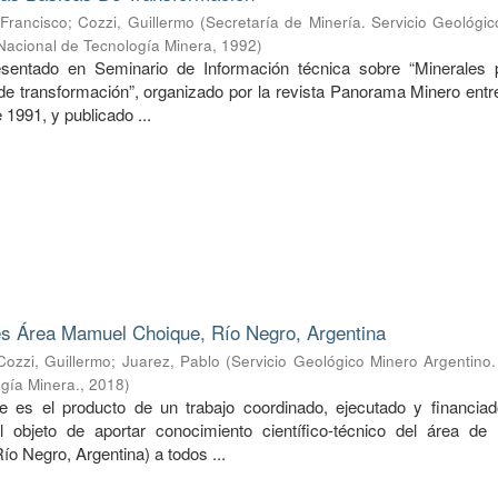
 Francisco
;
Cozzi, Guillermo
(
Secretaría de Minería. Servicio Geológi
o Nacional de Tecnología Minera
,
1992
)
resentado en Seminario de Información técnica sobre “Minerales 
 de transformación”, organizado por la revista Panorama Minero entr
1991, y publicado ...
es Área Mamuel Choique, Río Negro, Argentina
Cozzi, Guillermo
;
Juarez, Pablo
(
Servicio Geológico Minero Argentino. 
gía Minera.
,
2018
)
e es el producto de un trabajo coordinado, ejecutado y financiad
jeto de aportar conocimiento científico-técnico del área de 
o Negro, Argentina) a todos ...