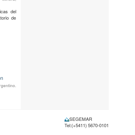
icas del
torio de
ón
rgentino.
SEGEMAR
Tel:(+5411) 5670-0101