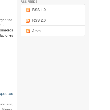
RSS FEEDS
RSS 1.0
RSS 2.0
rgentino.
19
)
primeros
Atom
alaciones
spectos
eliciano
;
 Minera,