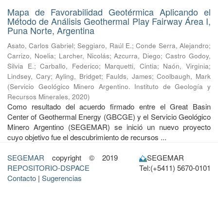
Mapa de Favorabilidad Geotérmica Aplicando el
Método de Análisis Geothermal Play Fairway Área I,
Puna Norte, Argentina
Asato, Carlos Gabriel
;
Seggiaro, Raúl E.
;
Conde Serra, Alejandro
;
Carrizo, Noelia
;
Larcher, Nicolás
;
Azcurra, Diego
;
Castro Godoy,
Silvia E.
;
Carballo, Federico
;
Marquetti, Cintia
;
Naón, Virginia
;
Lindsey, Cary
;
Ayling, Bridget
;
Faulds, James
;
Coolbaugh, Mark
(
Servicio Geológico Minero Argentino. Instituto de Geología y
Recursos Minerales
,
2020
)
Como resultado del acuerdo firmado entre el Great Basin
Center of Geothermal Energy (GBCGE) y el Servicio Geológico
Minero Argentino (SEGEMAR) se inició un nuevo proyecto
cuyo objetivo fue el descubrimiento de recursos ...
SEGEMAR
copyright © 2019
SEGEMAR
REPOSITORIO-DSPACE
Tel:(+5411) 5670-0101
Contacto
|
Sugerencias