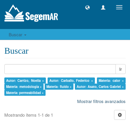
Camb
naveg
Buscar
Buscar
Ir
Autor: Carrizo, Noelia ×
Autor: Carballo, Federico ×
Materia: calor ×
Materia: metodología ×
Materia: fluido ×
Autor: Asato, Carlos Gabriel ×
Materia: permeabilidad ×
Mostrar filtros avanzados
Mostrando ítems 1-1 de 1