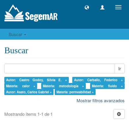
Camb
naveg
Buscar
Buscar
Ir
Autor: Castro Godoy, Silvia E. ×
Autor: Carballo, Federico ×
Materia: calor ×
Materia: metodología ×
Materia: fluido ×
Autor: Asato, Carlos Gabriel ×
Materia: permeabilidad ×
Mostrar filtros avanzados
Mostrando ítems 1-1 de 1