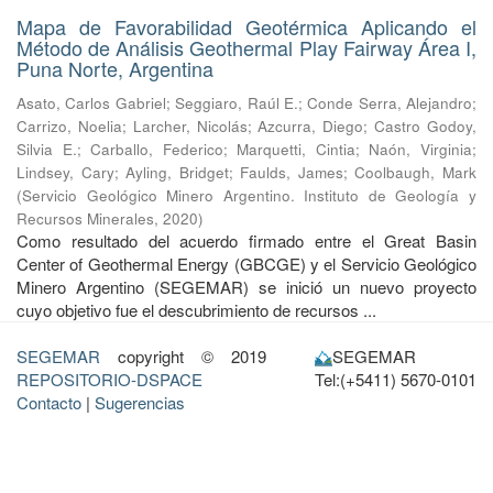
Mapa de Favorabilidad Geotérmica Aplicando el
Método de Análisis Geothermal Play Fairway Área I,
Puna Norte, Argentina
Asato, Carlos Gabriel
;
Seggiaro, Raúl E.
;
Conde Serra, Alejandro
;
Carrizo, Noelia
;
Larcher, Nicolás
;
Azcurra, Diego
;
Castro Godoy,
Silvia E.
;
Carballo, Federico
;
Marquetti, Cintia
;
Naón, Virginia
;
Lindsey, Cary
;
Ayling, Bridget
;
Faulds, James
;
Coolbaugh, Mark
(
Servicio Geológico Minero Argentino. Instituto de Geología y
Recursos Minerales
,
2020
)
Como resultado del acuerdo firmado entre el Great Basin
Center of Geothermal Energy (GBCGE) y el Servicio Geológico
Minero Argentino (SEGEMAR) se inició un nuevo proyecto
cuyo objetivo fue el descubrimiento de recursos ...
SEGEMAR
copyright © 2019
SEGEMAR
REPOSITORIO-DSPACE
Tel:(+5411) 5670-0101
Contacto
|
Sugerencias