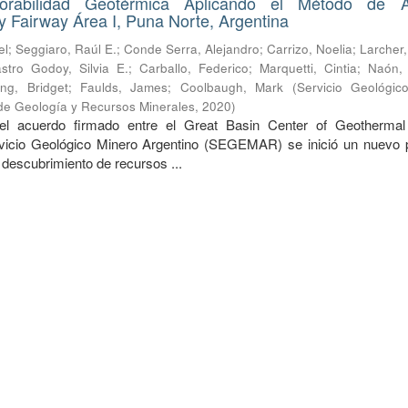
rabilidad Geotérmica Aplicando el Método de An
 Fairway Área I, Puna Norte, Argentina
el
;
Seggiaro, Raúl E.
;
Conde Serra, Alejandro
;
Carrizo, Noelia
;
Larcher,
stro Godoy, Silvia E.
;
Carballo, Federico
;
Marquetti, Cintia
;
Naón, 
ing, Bridget
;
Faulds, James
;
Coolbaugh, Mark
(
Servicio Geológic
o de Geología y Recursos Minerales
,
2020
)
el acuerdo firmado entre el Great Basin Center of Geotherma
icio Geológico Minero Argentino (SEGEMAR) se inició un nuevo 
l descubrimiento de recursos ...