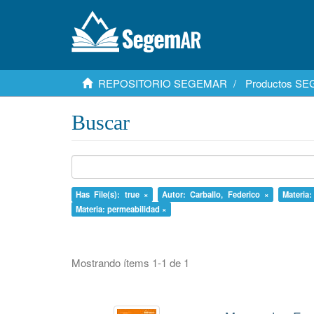
REPOSITORIO SEGEMAR
Productos S
Buscar
Has File(s): true ×
Autor: Carballo, Federico ×
Materia:
Materia: permeabilidad ×
Mostrando ítems 1-1 de 1