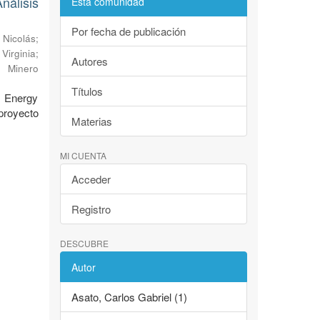
álisis
Esta comunidad
Por fecha de publicación
 Nicolás
;
Virginia
;
Autores
o Minero
Títulos
l Energy
proyecto
Materias
MI CUENTA
Acceder
Registro
DESCUBRE
Autor
Asato, Carlos Gabriel (1)