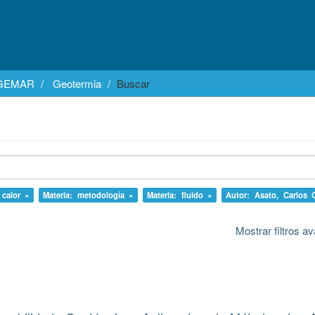
EGEMAR
Geotermia
Buscar
 calor ×
Materia: metodología ×
Materia: fluido ×
Autor: Asato, Carlos 
Mostrar filtros 