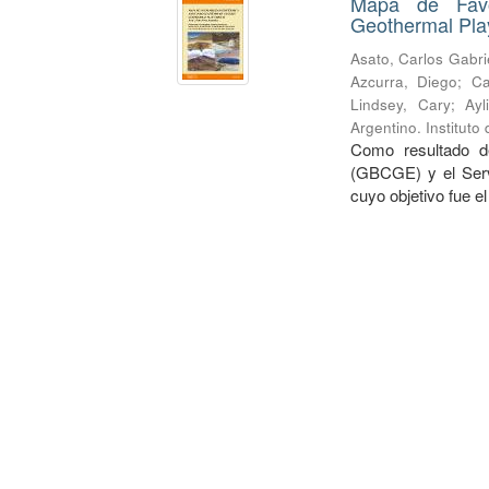
Mapa de Favo
Geothermal Play
Asato, Carlos Gabri
Azcurra, Diego
;
Ca
Lindsey, Cary
;
Ayl
Argentino. Institut
Como resultado d
(GBCGE) y el Serv
cuyo objetivo fue e