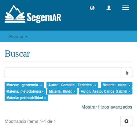
Camb
naveg
Buscar
Buscar
Ir
Materia: geotermia ×
Autor: Carballo, Federico ×
Materia: calor ×
Materia: metodología ×
Materia: fluido ×
Autor: Asato, Carlos Gabriel ×
Materia: permeabilidad ×
Mostrar filtros avanzados
Mostrando ítems 1-1 de 1