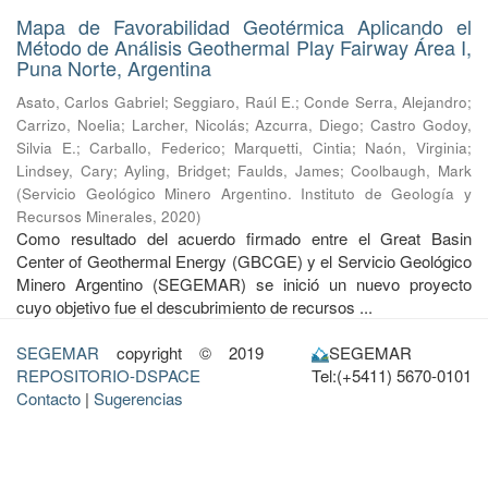
Mapa de Favorabilidad Geotérmica Aplicando el
Método de Análisis Geothermal Play Fairway Área I,
Puna Norte, Argentina
Asato, Carlos Gabriel
;
Seggiaro, Raúl E.
;
Conde Serra, Alejandro
;
Carrizo, Noelia
;
Larcher, Nicolás
;
Azcurra, Diego
;
Castro Godoy,
Silvia E.
;
Carballo, Federico
;
Marquetti, Cintia
;
Naón, Virginia
;
Lindsey, Cary
;
Ayling, Bridget
;
Faulds, James
;
Coolbaugh, Mark
(
Servicio Geológico Minero Argentino. Instituto de Geología y
Recursos Minerales
,
2020
)
Como resultado del acuerdo firmado entre el Great Basin
Center of Geothermal Energy (GBCGE) y el Servicio Geológico
Minero Argentino (SEGEMAR) se inició un nuevo proyecto
cuyo objetivo fue el descubrimiento de recursos ...
SEGEMAR
copyright © 2019
SEGEMAR
REPOSITORIO-DSPACE
Tel:(+5411) 5670-0101
Contacto
|
Sugerencias