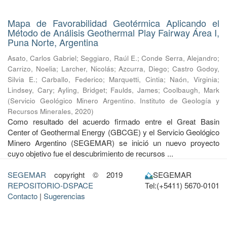
Mapa de Favorabilidad Geotérmica Aplicando el
Método de Análisis Geothermal Play Fairway Área I,
Puna Norte, Argentina
Asato, Carlos Gabriel
;
Seggiaro, Raúl E.
;
Conde Serra, Alejandro
;
Carrizo, Noelia
;
Larcher, Nicolás
;
Azcurra, Diego
;
Castro Godoy,
Silvia E.
;
Carballo, Federico
;
Marquetti, Cintia
;
Naón, Virginia
;
Lindsey, Cary
;
Ayling, Bridget
;
Faulds, James
;
Coolbaugh, Mark
(
Servicio Geológico Minero Argentino. Instituto de Geología y
Recursos Minerales
,
2020
)
Como resultado del acuerdo firmado entre el Great Basin
Center of Geothermal Energy (GBCGE) y el Servicio Geológico
Minero Argentino (SEGEMAR) se inició un nuevo proyecto
cuyo objetivo fue el descubrimiento de recursos ...
SEGEMAR
copyright © 2019
SEGEMAR
REPOSITORIO-DSPACE
Tel:(+5411) 5670-0101
Contacto
|
Sugerencias