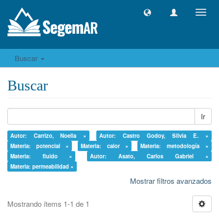
Camb
naveg
Buscar
Buscar
Ir
Autor: Carrizo, Noelia ×
Autor: Castro Godoy, Silvia E. ×
Materia: potencial ×
Materia: calor ×
Materia: metodología ×
Materia: fluido ×
Autor: Asato, Carlos Gabriel ×
Materia: permeabilidad ×
Mostrar filtros avanzados
Mostrando ítems 1-1 de 1