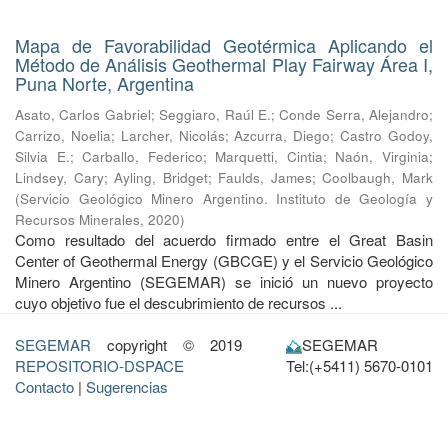
Mapa de Favorabilidad Geotérmica Aplicando el
Método de Análisis Geothermal Play Fairway Área I,
Puna Norte, Argentina
Asato, Carlos Gabriel
;
Seggiaro, Raúl E.
;
Conde Serra, Alejandro
;
Carrizo, Noelia
;
Larcher, Nicolás
;
Azcurra, Diego
;
Castro Godoy,
Silvia E.
;
Carballo, Federico
;
Marquetti, Cintia
;
Naón, Virginia
;
Lindsey, Cary
;
Ayling, Bridget
;
Faulds, James
;
Coolbaugh, Mark
(
Servicio Geológico Minero Argentino. Instituto de Geología y
Recursos Minerales
,
2020
)
Como resultado del acuerdo firmado entre el Great Basin
Center of Geothermal Energy (GBCGE) y el Servicio Geológico
Minero Argentino (SEGEMAR) se inició un nuevo proyecto
cuyo objetivo fue el descubrimiento de recursos ...
SEGEMAR
copyright © 2019
SEGEMAR
REPOSITORIO-DSPACE
Tel:(+5411) 5670-0101
Contacto
|
Sugerencias