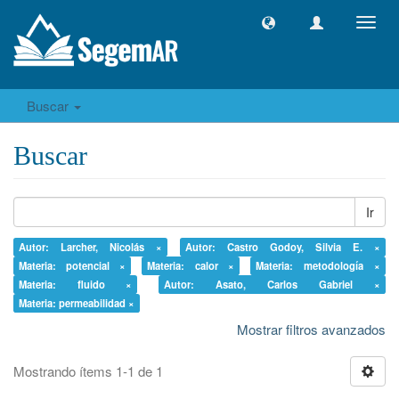
Camb
naveg
Buscar
Buscar
Ir
Autor: Larcher, Nicolás ×
Autor: Castro Godoy, Silvia E. ×
Materia: potencial ×
Materia: calor ×
Materia: metodología ×
Materia: fluido ×
Autor: Asato, Carlos Gabriel ×
Materia: permeabilidad ×
Mostrar filtros avanzados
Mostrando ítems 1-1 de 1