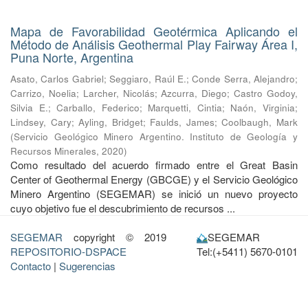
Mapa de Favorabilidad Geotérmica Aplicando el
Método de Análisis Geothermal Play Fairway Área I,
Puna Norte, Argentina
Asato, Carlos Gabriel
;
Seggiaro, Raúl E.
;
Conde Serra, Alejandro
;
Carrizo, Noelia
;
Larcher, Nicolás
;
Azcurra, Diego
;
Castro Godoy,
Silvia E.
;
Carballo, Federico
;
Marquetti, Cintia
;
Naón, Virginia
;
Lindsey, Cary
;
Ayling, Bridget
;
Faulds, James
;
Coolbaugh, Mark
(
Servicio Geológico Minero Argentino. Instituto de Geología y
Recursos Minerales
,
2020
)
Como resultado del acuerdo firmado entre el Great Basin
Center of Geothermal Energy (GBCGE) y el Servicio Geológico
Minero Argentino (SEGEMAR) se inició un nuevo proyecto
cuyo objetivo fue el descubrimiento de recursos ...
SEGEMAR
copyright © 2019
SEGEMAR
REPOSITORIO-DSPACE
Tel:(+5411) 5670-0101
Contacto
|
Sugerencias