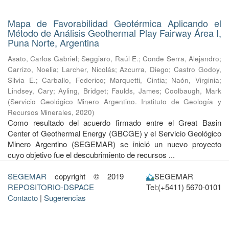
Mapa de Favorabilidad Geotérmica Aplicando el
Método de Análisis Geothermal Play Fairway Área I,
Puna Norte, Argentina
Asato, Carlos Gabriel
;
Seggiaro, Raúl E.
;
Conde Serra, Alejandro
;
Carrizo, Noelia
;
Larcher, Nicolás
;
Azcurra, Diego
;
Castro Godoy,
Silvia E.
;
Carballo, Federico
;
Marquetti, Cintia
;
Naón, Virginia
;
Lindsey, Cary
;
Ayling, Bridget
;
Faulds, James
;
Coolbaugh, Mark
(
Servicio Geológico Minero Argentino. Instituto de Geología y
Recursos Minerales
,
2020
)
Como resultado del acuerdo firmado entre el Great Basin
Center of Geothermal Energy (GBCGE) y el Servicio Geológico
Minero Argentino (SEGEMAR) se inició un nuevo proyecto
cuyo objetivo fue el descubrimiento de recursos ...
SEGEMAR
copyright © 2019
SEGEMAR
REPOSITORIO-DSPACE
Tel:(+5411) 5670-0101
Contacto
|
Sugerencias