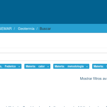
EGEMAR
Geotermia
Buscar
lo, Federico ×
Materia: calor ×
Materia: metodología ×
Materia: 
Mostrar filtros 