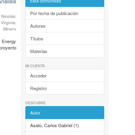
álisis
Esta comunidad
Por fecha de publicación
 Nicolás
;
Virginia
;
Autores
o Minero
Títulos
l Energy
proyecto
Materias
MI CUENTA
Acceder
Registro
DESCUBRE
Autor
Asato, Carlos Gabriel (1)