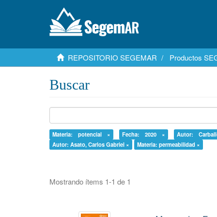
REPOSITORIO SEGEMAR
Productos S
Buscar
Materia: potencial ×
Fecha: 2020 ×
Autor: Carbal
Autor: Asato, Carlos Gabriel ×
Materia: permeabilidad ×
Mostrando ítems 1-1 de 1