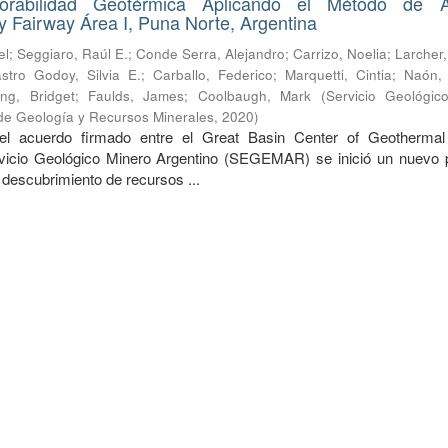
rabilidad Geotérmica Aplicando el Método de An
 Fairway Área I, Puna Norte, Argentina
el
;
Seggiaro, Raúl E.
;
Conde Serra, Alejandro
;
Carrizo, Noelia
;
Larcher,
stro Godoy, Silvia E.
;
Carballo, Federico
;
Marquetti, Cintia
;
Naón, 
ing, Bridget
;
Faulds, James
;
Coolbaugh, Mark
(
Servicio Geológic
o de Geología y Recursos Minerales
,
2020
)
el acuerdo firmado entre el Great Basin Center of Geotherma
icio Geológico Minero Argentino (SEGEMAR) se inició un nuevo 
l descubrimiento de recursos ...