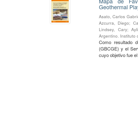
Mapa de Favo
Geothermal Play
Asato, Carlos Gabri
Azcurra, Diego
;
Ca
Lindsey, Cary
;
Ayl
Argentino. Institut
Como resultado d
(GBCGE) y el Serv
cuyo objetivo fue e