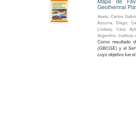
Mapa de Favo
Geothermal Play
Asato, Carlos Gabri
Azcurra, Diego
;
Ca
Lindsey, Cary
;
Ayl
Argentino. Institut
Como resultado d
(GBCGE) y el Serv
cuyo objetivo fue e