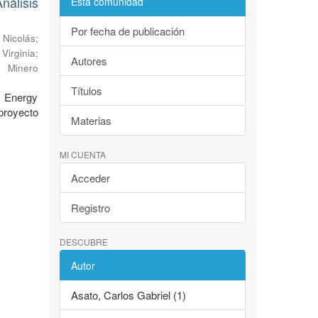
álisis
Esta comunidad
Por fecha de publicación
 Nicolás
;
Virginia
;
Autores
o Minero
Títulos
l Energy
proyecto
Materias
MI CUENTA
Acceder
Registro
DESCUBRE
Autor
Asato, Carlos Gabriel (1)