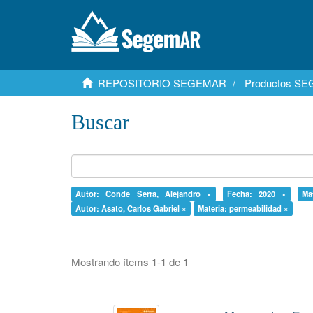
REPOSITORIO SEGEMAR
Productos S
Buscar
Autor: Conde Serra, Alejandro ×
Fecha: 2020 ×
Ma
Autor: Asato, Carlos Gabriel ×
Materia: permeabilidad ×
Mostrando ítems 1-1 de 1