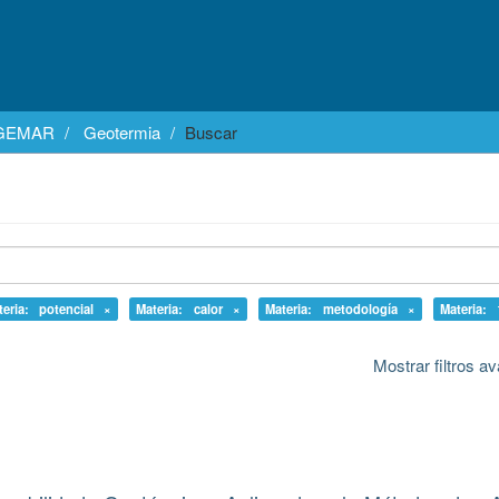
EGEMAR
Geotermia
Buscar
teria: potencial ×
Materia: calor ×
Materia: metodología ×
Materia: 
Mostrar filtros 