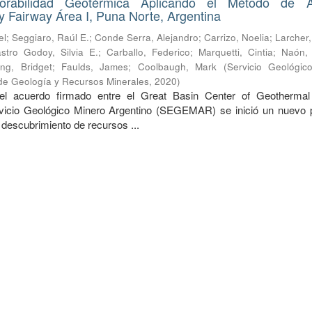
rabilidad Geotérmica Aplicando el Método de An
 Fairway Área I, Puna Norte, Argentina
el
;
Seggiaro, Raúl E.
;
Conde Serra, Alejandro
;
Carrizo, Noelia
;
Larcher,
stro Godoy, Silvia E.
;
Carballo, Federico
;
Marquetti, Cintia
;
Naón, 
ing, Bridget
;
Faulds, James
;
Coolbaugh, Mark
(
Servicio Geológic
o de Geología y Recursos Minerales
,
2020
)
el acuerdo firmado entre el Great Basin Center of Geotherma
icio Geológico Minero Argentino (SEGEMAR) se inició un nuevo 
l descubrimiento de recursos ...