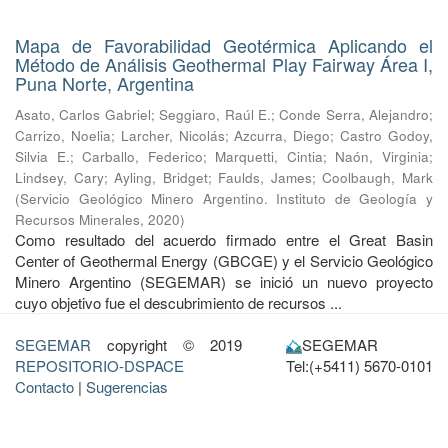
Mapa de Favorabilidad Geotérmica Aplicando el
Método de Análisis Geothermal Play Fairway Área I,
Puna Norte, Argentina
Asato, Carlos Gabriel
;
Seggiaro, Raúl E.
;
Conde Serra, Alejandro
;
Carrizo, Noelia
;
Larcher, Nicolás
;
Azcurra, Diego
;
Castro Godoy,
Silvia E.
;
Carballo, Federico
;
Marquetti, Cintia
;
Naón, Virginia
;
Lindsey, Cary
;
Ayling, Bridget
;
Faulds, James
;
Coolbaugh, Mark
(
Servicio Geológico Minero Argentino. Instituto de Geología y
Recursos Minerales
,
2020
)
Como resultado del acuerdo firmado entre el Great Basin
Center of Geothermal Energy (GBCGE) y el Servicio Geológico
Minero Argentino (SEGEMAR) se inició un nuevo proyecto
cuyo objetivo fue el descubrimiento de recursos ...
SEGEMAR
copyright © 2019
SEGEMAR
REPOSITORIO-DSPACE
Tel:(+5411) 5670-0101
Contacto
|
Sugerencias