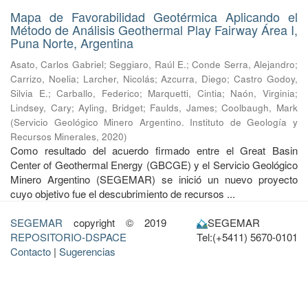
Mapa de Favorabilidad Geotérmica Aplicando el
Método de Análisis Geothermal Play Fairway Área I,
Puna Norte, Argentina
Asato, Carlos Gabriel
;
Seggiaro, Raúl E.
;
Conde Serra, Alejandro
;
Carrizo, Noelia
;
Larcher, Nicolás
;
Azcurra, Diego
;
Castro Godoy,
Silvia E.
;
Carballo, Federico
;
Marquetti, Cintia
;
Naón, Virginia
;
Lindsey, Cary
;
Ayling, Bridget
;
Faulds, James
;
Coolbaugh, Mark
(
Servicio Geológico Minero Argentino. Instituto de Geología y
Recursos Minerales
,
2020
)
Como resultado del acuerdo firmado entre el Great Basin
Center of Geothermal Energy (GBCGE) y el Servicio Geológico
Minero Argentino (SEGEMAR) se inició un nuevo proyecto
cuyo objetivo fue el descubrimiento de recursos ...
SEGEMAR
copyright © 2019
SEGEMAR
REPOSITORIO-DSPACE
Tel:(+5411) 5670-0101
Contacto
|
Sugerencias