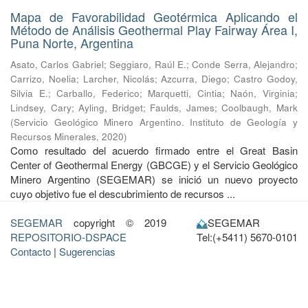
Mapa de Favorabilidad Geotérmica Aplicando el
Método de Análisis Geothermal Play Fairway Área I,
Puna Norte, Argentina
Asato, Carlos Gabriel
;
Seggiaro, Raúl E.
;
Conde Serra, Alejandro
;
Carrizo, Noelia
;
Larcher, Nicolás
;
Azcurra, Diego
;
Castro Godoy,
Silvia E.
;
Carballo, Federico
;
Marquetti, Cintia
;
Naón, Virginia
;
Lindsey, Cary
;
Ayling, Bridget
;
Faulds, James
;
Coolbaugh, Mark
(
Servicio Geológico Minero Argentino. Instituto de Geología y
Recursos Minerales
,
2020
)
Como resultado del acuerdo firmado entre el Great Basin
Center of Geothermal Energy (GBCGE) y el Servicio Geológico
Minero Argentino (SEGEMAR) se inició un nuevo proyecto
cuyo objetivo fue el descubrimiento de recursos ...
SEGEMAR
copyright © 2019
SEGEMAR
REPOSITORIO-DSPACE
Tel:(+5411) 5670-0101
Contacto
|
Sugerencias