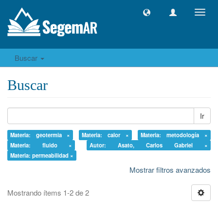
Camb
naveg
Buscar
Buscar
Ir
Materia: geotermia ×
Materia: calor ×
Materia: metodología ×
Materia: fluido ×
Autor: Asato, Carlos Gabriel ×
Materia: permeabilidad ×
Mostrar filtros avanzados
Mostrando ítems 1-2 de 2