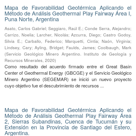
Mapa de Favorabilidad Geotérmica Aplicando el
Método de Análisis Geothermal Play Fairway Área I,
Puna Norte, Argentina
Asato, Carlos Gabriel
;
Seggiaro, Raúl E.
;
Conde Serra, Alejandro
;
Carrizo, Noelia
;
Larcher, Nicolás
;
Azcurra, Diego
;
Castro Godoy,
Silvia E.
;
Carballo, Federico
;
Marquetti, Cintia
;
Naón, Virginia
;
Lindsey, Cary
;
Ayling, Bridget
;
Faulds, James
;
Coolbaugh, Mark
(
Servicio Geológico Minero Argentino. Instituto de Geología y
Recursos Minerales
,
2020
)
Como resultado del acuerdo firmado entre el Great Basin
Center of Geothermal Energy (GBCGE) y el Servicio Geológico
Minero Argentino (SEGEMAR) se inició un nuevo proyecto
cuyo objetivo fue el descubrimiento de recursos ...
Mapa de Favorabilidad Geotérmica Aplicando el
Método de Análisis Geothermal Play Fairway Área
2, Sierras Subandinas, Cuenca de Tucumán y su
Extensión en la Provincia de Santiago del Estero,
Argentina.