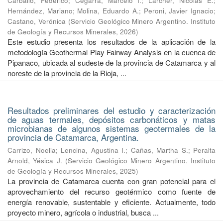
Carballo, Federico
;
Cegarra, Marcelo I.
;
Larcher, Nicolás E.
;
Hernández, Mariano
;
Molina, Eduardo A.
;
Peroni, Javier Ignacio
;
Castano, Verónica
(
Servicio Geológico Minero Argentino. Instituto
de Geología y Recursos Minerales
,
2026
)
Este estudio presenta los resultados de la aplicación de la
metodología Geothermal Play Fairway Analysis en la cuenca de
Pipanaco, ubicada al sudeste de la provincia de Catamarca y al
noreste de la provincia de la Rioja, ...
Resultados preliminares del estudio y caracterización
de aguas termales, depósitos carbonáticos y matas
microbianas de algunos sistemas geotermales de la
provincia de Catamarca, Argentina.
Carrizo, Noelia
;
Lencina, Agustina I.
;
Cañas, Martha S.
;
Peralta
Arnold, Yésica J.
(
Servicio Geológico Minero Argentino. Instituto
de Geología y Recursos Minerales
,
2025
)
La provincia de Catamarca cuenta con gran potencial para el
aprovechamiento del recurso geotérmico como fuente de
energía renovable, sustentable y eficiente. Actualmente, todo
proyecto minero, agrícola o industrial, busca ...