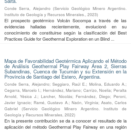
Salta.
Conde Serra, Alejandro
(
Servicio Geológico Minero Argentino.
Instituto de Geología y Recursos Minerales.
,
2023
)
El prospecto geotérmico Volcán Socompa a través de las
evidencias halladas recientemente, evolucionó en su
conocimiento de constituirse según la clasificación del Best
Practices Guide for Geothermal Exploration en un Blind ...
Mapa de Favorabilidad Geotérmica Aplicando el Método
de Análisis Geothermal Play Fairway Área 2, Sierras
Subandinas, Cuenca de Tucumán y su Extensión en la
Provincia de Santiago del Estero, Argentina.
Conde Serra, Alejandro
;
Seggiaro, Raúl E.
;
Molina, Eduardo A.
;
Cegarra, Marcelo I.
;
Hernández, Mariano
;
Carrizo, Noelia
;
Peralta
Arnold, Yésica J.
;
Larcher, Nicolás
;
Fernández, Diego
;
Peroni,
Javier Ignacio
;
Ramé, Gustavo A.
;
Naón, Virginia
;
Asato, Carlos
Gabriel
(
Servicio Geológico Minero Argentino. Instituto de
Geología y Recursos Minerales
,
2022
)
En la presente contribución se da a conocer el resultado de la
aplicación del método Geothermal Play Fairway en una región