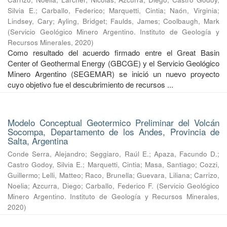
Silvia E.
;
Carballo, Federico
;
Marquetti, Cintia
;
Naón, Virginia
;
Lindsey, Cary
;
Ayling, Bridget
;
Faulds, James
;
Coolbaugh, Mark
(
Servicio Geológico Minero Argentino. Instituto de Geología y
Recursos Minerales
,
2020
)
Como resultado del acuerdo firmado entre el Great Basin
Center of Geothermal Energy (GBCGE) y el Servicio Geológico
Minero Argentino (SEGEMAR) se inició un nuevo proyecto
cuyo objetivo fue el descubrimiento de recursos ...
Modelo Conceptual Geotermico Preliminar del Volcán
Socompa, Departamento de los Andes, Provincia de
Salta, Argentina
Conde Serra, Alejandro
;
Seggiaro, Raúl E.
;
Apaza, Facundo D.
;
Castro Godoy, Silvia E.
;
Marquetti, Cintia
;
Masa, Santiago
;
Cozzi,
Guillermo
;
Lelli, Matteo
;
Raco, Brunella
;
Guevara, Liliana
;
Carrizo,
Noelia
;
Azcurra, Diego
;
Carballo, Federico F.
(
Servicio Geológico
Minero Argentino. Instituto de Geología y Recursos Minerales
,
2020
)