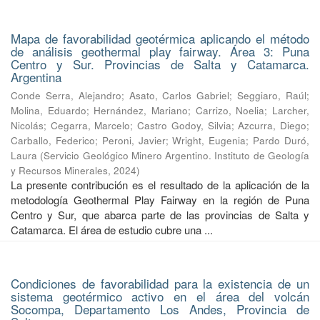
Mapa de favorabilidad geotérmica aplicando el método
de análisis geothermal play fairway. Área 3: Puna
Centro y Sur. Provincias de Salta y Catamarca.
Argentina
Conde Serra, Alejandro
;
Asato, Carlos Gabriel
;
Seggiaro, Raúl
;
Molina, Eduardo
;
Hernández, Mariano
;
Carrizo, Noelia
;
Larcher,
Nicolás
;
Cegarra, Marcelo
;
Castro Godoy, Silvia
;
Azcurra, Diego
;
Carballo, Federico
;
Peroni, Javier
;
Wright, Eugenia
;
Pardo Duró,
Laura
(
Servicio Geológico Minero Argentino. Instituto de Geología
y Recursos Minerales
,
2024
)
La presente contribución es el resultado de la aplicación de la
metodología Geothermal Play Fairway en la región de Puna
Centro y Sur, que abarca parte de las provincias de Salta y
Catamarca. El área de estudio cubre una ...
Condiciones de favorabilidad para la existencia de un
sistema geotérmico activo en el área del volcán
Socompa, Departamento Los Andes, Provincia de