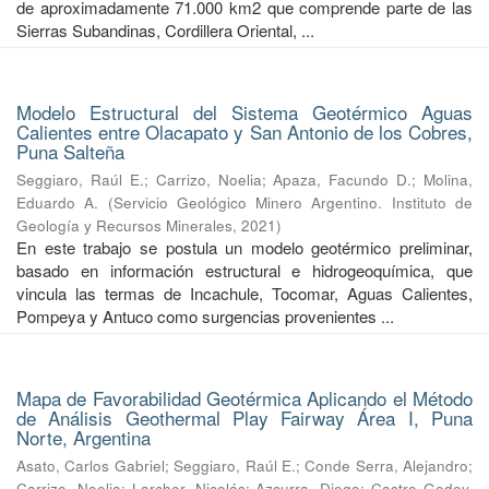
de aproximadamente 71.000 km2 que comprende parte de las
Sierras Subandinas, Cordillera Oriental, ...
Modelo Estructural del Sistema Geotérmico Aguas
Calientes entre Olacapato y San Antonio de los Cobres,
Puna Salteña
Seggiaro, Raúl E.
;
Carrizo, Noelia
;
Apaza, Facundo D.
;
Molina,
Eduardo A.
(
Servicio Geológico Minero Argentino. Instituto de
Geología y Recursos Minerales
,
2021
)
En este trabajo se postula un modelo geotérmico preliminar,
basado en información estructural e hidrogeoquímica, que
vincula las termas de Incachule, Tocomar, Aguas Calientes,
Pompeya y Antuco como surgencias provenientes ...
Mapa de Favorabilidad Geotérmica Aplicando el Método
de Análisis Geothermal Play Fairway Área I, Puna
Norte, Argentina
Asato, Carlos Gabriel
;
Seggiaro, Raúl E.
;
Conde Serra, Alejandro
;
Carrizo, Noelia
;
Larcher, Nicolás
;
Azcurra, Diego
;
Castro Godoy,