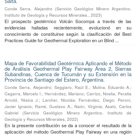
Salta.
Conde Serra, Alejandro
(
Servicio Geológico Minero Argentino.
Instituto de Geología y Recursos Minerales.
,
2023
)
El prospecto geotérmico Volcán Socompa a través de las
evidencias halladas recientemente, evolucionó en su
conocimiento de constituirse según la clasificación del Best
Practices Guide for Geothermal Exploration en un Blind ...
Mapa de Favorabilidad Geotérmica Aplicando el Método
de Análisis Geothermal Play Fairway Área 2, Sierras
Subandinas, Cuenca de Tucumán y su Extensión en la
Provincia de Santiago del Estero, Argentina.
Conde Serra, Alejandro
;
Seggiaro, Raúl E.
;
Molina, Eduardo A.
;
Cegarra, Marcelo I.
;
Hernández, Mariano
;
Carrizo, Noelia
;
Peralta
Arnold, Yésica J.
;
Larcher, Nicolás
;
Fernández, Diego
;
Peroni,
Javier Ignacio
;
Ramé, Gustavo A.
;
Naón, Virginia
;
Asato, Carlos
Gabriel
(
Servicio Geológico Minero Argentino. Instituto de
Geología y Recursos Minerales
,
2022
)
En la presente contribución se da a conocer el resultado de la
aplicación del método Geothermal Play Fairway en una región