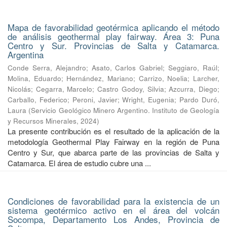
Mapa de favorabilidad geotérmica aplicando el método
de análisis geothermal play fairway. Área 3: Puna
Centro y Sur. Provincias de Salta y Catamarca.
Argentina
Conde Serra, Alejandro
;
Asato, Carlos Gabriel
;
Seggiaro, Raúl
;
Molina, Eduardo
;
Hernández, Mariano
;
Carrizo, Noelia
;
Larcher,
Nicolás
;
Cegarra, Marcelo
;
Castro Godoy, Silvia
;
Azcurra, Diego
;
Carballo, Federico
;
Peroni, Javier
;
Wright, Eugenia
;
Pardo Duró,
Laura
(
Servicio Geológico Minero Argentino. Instituto de Geología
y Recursos Minerales
,
2024
)
La presente contribución es el resultado de la aplicación de la
metodología Geothermal Play Fairway en la región de Puna
Centro y Sur, que abarca parte de las provincias de Salta y
Catamarca. El área de estudio cubre una ...
Condiciones de favorabilidad para la existencia de un
sistema geotérmico activo en el área del volcán
Socompa, Departamento Los Andes, Provincia de