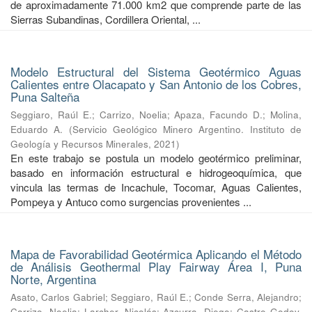
de aproximadamente 71.000 km2 que comprende parte de las
Sierras Subandinas, Cordillera Oriental, ...
Modelo Estructural del Sistema Geotérmico Aguas
Calientes entre Olacapato y San Antonio de los Cobres,
Puna Salteña
Seggiaro, Raúl E.
;
Carrizo, Noelia
;
Apaza, Facundo D.
;
Molina,
Eduardo A.
(
Servicio Geológico Minero Argentino. Instituto de
Geología y Recursos Minerales
,
2021
)
En este trabajo se postula un modelo geotérmico preliminar,
basado en información estructural e hidrogeoquímica, que
vincula las termas de Incachule, Tocomar, Aguas Calientes,
Pompeya y Antuco como surgencias provenientes ...
Mapa de Favorabilidad Geotérmica Aplicando el Método
de Análisis Geothermal Play Fairway Área I, Puna
Norte, Argentina
Asato, Carlos Gabriel
;
Seggiaro, Raúl E.
;
Conde Serra, Alejandro
;
Carrizo, Noelia
;
Larcher, Nicolás
;
Azcurra, Diego
;
Castro Godoy,