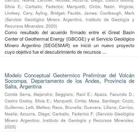
Silvia E.
;
Carballo, Federico
;
Marquetti, Cintia
;
Naón, Virginia
;
Lindsey, Cary
;
Ayling, Bridget
;
Faulds, James
;
Coolbaugh, Mark
(
Servicio Geológico Minero Argentino. Instituto de Geología y
Recursos Minerales
,
2020
)
Como resultado del acuerdo firmado entre el Great Basin
Center of Geothermal Energy (GBCGE) y el Servicio Geológico
Minero Argentino (SEGEMAR) se inició un nuevo proyecto
cuyo objetivo fue el descubrimiento de recursos ...
Modelo Conceptual Geotermico Preliminar del Volcán
Socompa, Departamento de los Andes, Provincia de
Salta, Argentina
Conde Serra, Alejandro
;
Seggiaro, Raúl E.
;
Apaza, Facundo D.
;
Castro Godoy, Silvia E.
;
Marquetti, Cintia
;
Masa, Santiago
;
Cozzi,
Guillermo
;
Lelli, Matteo
;
Raco, Brunella
;
Guevara, Liliana
;
Carrizo,
Noelia
;
Azcurra, Diego
;
Carballo, Federico F.
(
Servicio Geológico
Minero Argentino. Instituto de Geología y Recursos Minerales
,
2020
)