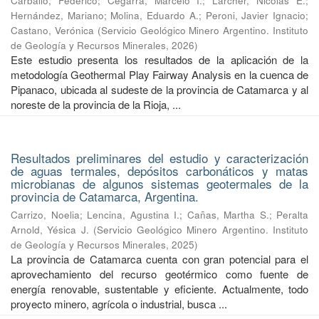
Carballo, Federico
;
Cegarra, Marcelo I.
;
Larcher, Nicolás E.
;
Hernández, Mariano
;
Molina, Eduardo A.
;
Peroni, Javier Ignacio
;
Castano, Verónica
(
Servicio Geológico Minero Argentino. Instituto
de Geología y Recursos Minerales
,
2026
)
Este estudio presenta los resultados de la aplicación de la
metodología Geothermal Play Fairway Analysis en la cuenca de
Pipanaco, ubicada al sudeste de la provincia de Catamarca y al
noreste de la provincia de la Rioja, ...
Resultados preliminares del estudio y caracterización
de aguas termales, depósitos carbonáticos y matas
microbianas de algunos sistemas geotermales de la
provincia de Catamarca, Argentina.
Carrizo, Noelia
;
Lencina, Agustina I.
;
Cañas, Martha S.
;
Peralta
Arnold, Yésica J.
(
Servicio Geológico Minero Argentino. Instituto
de Geología y Recursos Minerales
,
2025
)
La provincia de Catamarca cuenta con gran potencial para el
aprovechamiento del recurso geotérmico como fuente de
energía renovable, sustentable y eficiente. Actualmente, todo
proyecto minero, agrícola o industrial, busca ...