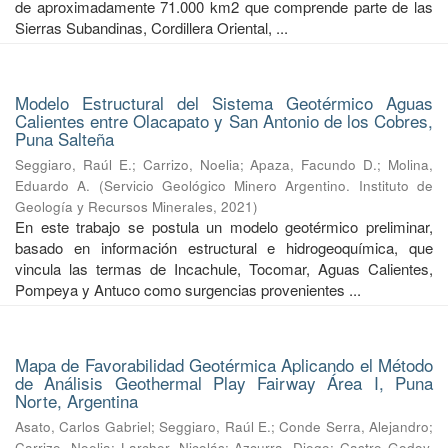
de aproximadamente 71.000 km2 que comprende parte de las
Sierras Subandinas, Cordillera Oriental, ...
Modelo Estructural del Sistema Geotérmico Aguas
Calientes entre Olacapato y San Antonio de los Cobres,
Puna Salteña
Seggiaro, Raúl E.
;
Carrizo, Noelia
;
Apaza, Facundo D.
;
Molina,
Eduardo A.
(
Servicio Geológico Minero Argentino. Instituto de
Geología y Recursos Minerales
,
2021
)
En este trabajo se postula un modelo geotérmico preliminar,
basado en información estructural e hidrogeoquímica, que
vincula las termas de Incachule, Tocomar, Aguas Calientes,
Pompeya y Antuco como surgencias provenientes ...
Mapa de Favorabilidad Geotérmica Aplicando el Método
de Análisis Geothermal Play Fairway Área I, Puna
Norte, Argentina
Asato, Carlos Gabriel
;
Seggiaro, Raúl E.
;
Conde Serra, Alejandro
;
Carrizo, Noelia
;
Larcher, Nicolás
;
Azcurra, Diego
;
Castro Godoy,