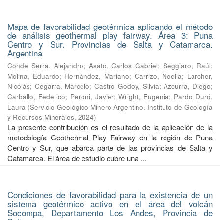
Mapa de favorabilidad geotérmica aplicando el método
de análisis geothermal play fairway. Área 3: Puna
Centro y Sur. Provincias de Salta y Catamarca.
Argentina
Conde Serra, Alejandro
;
Asato, Carlos Gabriel
;
Seggiaro, Raúl
;
Molina, Eduardo
;
Hernández, Mariano
;
Carrizo, Noelia
;
Larcher,
Nicolás
;
Cegarra, Marcelo
;
Castro Godoy, Silvia
;
Azcurra, Diego
;
Carballo, Federico
;
Peroni, Javier
;
Wright, Eugenia
;
Pardo Duró,
Laura
(
Servicio Geológico Minero Argentino. Instituto de Geología
y Recursos Minerales
,
2024
)
La presente contribución es el resultado de la aplicación de la
metodología Geothermal Play Fairway en la región de Puna
Centro y Sur, que abarca parte de las provincias de Salta y
Catamarca. El área de estudio cubre una ...
Condiciones de favorabilidad para la existencia de un
sistema geotérmico activo en el área del volcán
Socompa, Departamento Los Andes, Provincia de