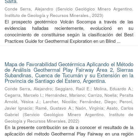
Salta.
Conde Serra, Alejandro
(
Servicio Geológico Minero Argentino.
Instituto de Geología y Recursos Minerales.
,
2023
)
El prospecto geotérmico Volcán Socompa a través de las
evidencias halladas recientemente, evolucionó en su
conocimiento de constituirse según la clasificación del Best
Practices Guide for Geothermal Exploration en un Blind ...
Mapa de Favorabilidad Geotérmica Aplicando el Método
de Análisis Geothermal Play Fairway Área 2, Sierras
Subandinas, Cuenca de Tucumán y su Extensión en la
Provincia de Santiago del Estero, Argentina.
Conde Serra, Alejandro
;
Seggiaro, Raúl E.
;
Molina, Eduardo A.
;
Cegarra, Marcelo I.
;
Hernández, Mariano
;
Carrizo, Noelia
;
Peralta
Arnold, Yésica J.
;
Larcher, Nicolás
;
Fernández, Diego
;
Peroni,
Javier Ignacio
;
Ramé, Gustavo A.
;
Naón, Virginia
;
Asato, Carlos
Gabriel
(
Servicio Geológico Minero Argentino. Instituto de
Geología y Recursos Minerales
,
2022
)
En la presente contribución se da a conocer el resultado de la
aplicación del método Geothermal Play Fairway en una región