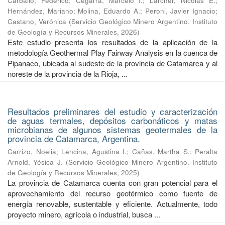
Carballo, Federico
;
Cegarra, Marcelo I.
;
Larcher, Nicolás E.
;
Hernández, Mariano
;
Molina, Eduardo A.
;
Peroni, Javier Ignacio
;
Castano, Verónica
(
Servicio Geológico Minero Argentino. Instituto
de Geología y Recursos Minerales
,
2026
)
Este estudio presenta los resultados de la aplicación de la
metodología Geothermal Play Fairway Analysis en la cuenca de
Pipanaco, ubicada al sudeste de la provincia de Catamarca y al
noreste de la provincia de la Rioja, ...
Resultados preliminares del estudio y caracterización
de aguas termales, depósitos carbonáticos y matas
microbianas de algunos sistemas geotermales de la
provincia de Catamarca, Argentina.
Carrizo, Noelia
;
Lencina, Agustina I.
;
Cañas, Martha S.
;
Peralta
Arnold, Yésica J.
(
Servicio Geológico Minero Argentino. Instituto
de Geología y Recursos Minerales
,
2025
)
La provincia de Catamarca cuenta con gran potencial para el
aprovechamiento del recurso geotérmico como fuente de
energía renovable, sustentable y eficiente. Actualmente, todo
proyecto minero, agrícola o industrial, busca ...