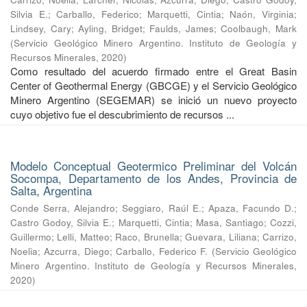
Silvia E.
;
Carballo, Federico
;
Marquetti, Cintia
;
Naón, Virginia
;
Lindsey, Cary
;
Ayling, Bridget
;
Faulds, James
;
Coolbaugh, Mark
(
Servicio Geológico Minero Argentino. Instituto de Geología y
Recursos Minerales
,
2020
)
Como resultado del acuerdo firmado entre el Great Basin
Center of Geothermal Energy (GBCGE) y el Servicio Geológico
Minero Argentino (SEGEMAR) se inició un nuevo proyecto
cuyo objetivo fue el descubrimiento de recursos ...
Modelo Conceptual Geotermico Preliminar del Volcán
Socompa, Departamento de los Andes, Provincia de
Salta, Argentina
Conde Serra, Alejandro
;
Seggiaro, Raúl E.
;
Apaza, Facundo D.
;
Castro Godoy, Silvia E.
;
Marquetti, Cintia
;
Masa, Santiago
;
Cozzi,
Guillermo
;
Lelli, Matteo
;
Raco, Brunella
;
Guevara, Liliana
;
Carrizo,
Noelia
;
Azcurra, Diego
;
Carballo, Federico F.
(
Servicio Geológico
Minero Argentino. Instituto de Geología y Recursos Minerales
,
2020
)