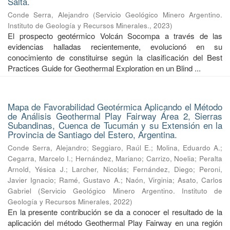
Salta.
Conde Serra, Alejandro
(
Servicio Geológico Minero Argentino.
Instituto de Geología y Recursos Minerales.
,
2023
)
El prospecto geotérmico Volcán Socompa a través de las
evidencias halladas recientemente, evolucionó en su
conocimiento de constituirse según la clasificación del Best
Practices Guide for Geothermal Exploration en un Blind ...
Mapa de Favorabilidad Geotérmica Aplicando el Método
de Análisis Geothermal Play Fairway Área 2, Sierras
Subandinas, Cuenca de Tucumán y su Extensión en la
Provincia de Santiago del Estero, Argentina.
Conde Serra, Alejandro
;
Seggiaro, Raúl E.
;
Molina, Eduardo A.
;
Cegarra, Marcelo I.
;
Hernández, Mariano
;
Carrizo, Noelia
;
Peralta
Arnold, Yésica J.
;
Larcher, Nicolás
;
Fernández, Diego
;
Peroni,
Javier Ignacio
;
Ramé, Gustavo A.
;
Naón, Virginia
;
Asato, Carlos
Gabriel
(
Servicio Geológico Minero Argentino. Instituto de
Geología y Recursos Minerales
,
2022
)
En la presente contribución se da a conocer el resultado de la
aplicación del método Geothermal Play Fairway en una región