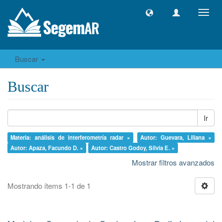
Camb
naveg
Buscar
Buscar
Ir
Materia: análisis de interferometría radar ×
Autor: Guevara, Liliana ×
Autor: Apaza, Facundo D. ×
Autor: Castro Godoy, Silvia E. ×
Mostrar filtros avanzados
Mostrando ítems 1-1 de 1