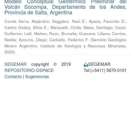
Modelo Conceptual Geotermico Preliminar del
Volcán Socompa, Departamento de los Andes,
Provincia de Salta, Argentina
Conde Serra, Alejandro
;
Seggiaro, Raúl E.
;
Apaza, Facundo D.
;
Castro Godoy, Silvia E.
;
Marquetti, Cintia
;
Masa, Santiago
;
Cozzi,
Guillermo
;
Lelli, Matteo
;
Raco, Brunella
;
Guevara, Liliana
;
Carrizo,
Noelia
;
Azcurra, Diego
;
Carballo, Federico F.
(
Servicio Geológico
Minero Argentino. Instituto de Geología y Recursos Minerales
,
2020
)
SEGEMAR
copyright © 2019
SEGEMAR
REPOSITORIO-DSPACE
Tel:(+5411) 5670-0101
Contacto
|
Sugerencias