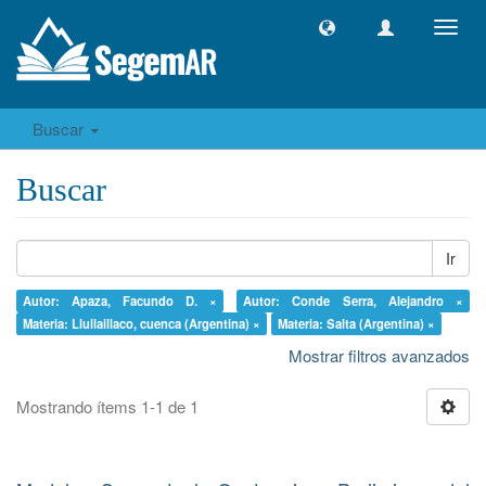
Camb
naveg
Buscar
Buscar
Ir
Autor: Apaza, Facundo D. ×
Autor: Conde Serra, Alejandro ×
Materia: Llullaillaco, cuenca (Argentina) ×
Materia: Salta (Argentina) ×
Mostrar filtros avanzados
Mostrando ítems 1-1 de 1