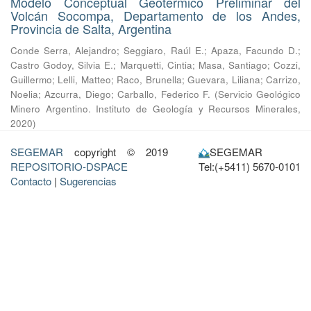
Modelo Conceptual Geotermico Preliminar del
Volcán Socompa, Departamento de los Andes,
Provincia de Salta, Argentina
Conde Serra, Alejandro
;
Seggiaro, Raúl E.
;
Apaza, Facundo D.
;
Castro Godoy, Silvia E.
;
Marquetti, Cintia
;
Masa, Santiago
;
Cozzi,
Guillermo
;
Lelli, Matteo
;
Raco, Brunella
;
Guevara, Liliana
;
Carrizo,
Noelia
;
Azcurra, Diego
;
Carballo, Federico F.
(
Servicio Geológico
Minero Argentino. Instituto de Geología y Recursos Minerales
,
2020
)
SEGEMAR
copyright © 2019
SEGEMAR
REPOSITORIO-DSPACE
Tel:(+5411) 5670-0101
Contacto
|
Sugerencias