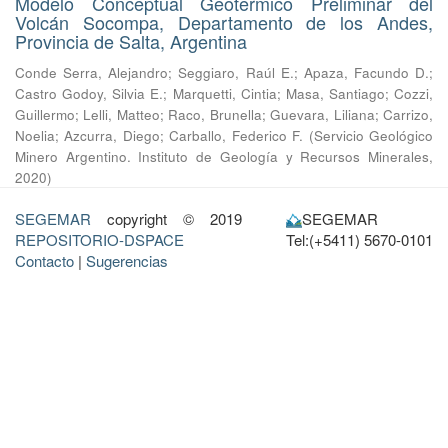
Modelo Conceptual Geotermico Preliminar del
Volcán Socompa, Departamento de los Andes,
Provincia de Salta, Argentina
Conde Serra, Alejandro
;
Seggiaro, Raúl E.
;
Apaza, Facundo D.
;
Castro Godoy, Silvia E.
;
Marquetti, Cintia
;
Masa, Santiago
;
Cozzi,
Guillermo
;
Lelli, Matteo
;
Raco, Brunella
;
Guevara, Liliana
;
Carrizo,
Noelia
;
Azcurra, Diego
;
Carballo, Federico F.
(
Servicio Geológico
Minero Argentino. Instituto de Geología y Recursos Minerales
,
2020
)
SEGEMAR
copyright © 2019
SEGEMAR
REPOSITORIO-DSPACE
Tel:(+5411) 5670-0101
Contacto
|
Sugerencias