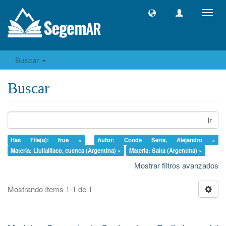
Camb
naveg
Buscar
Buscar
Ir
Has File(s): true ×
Autor: Conde Serra, Alejandro ×
Materia: Llullaillaco, cuenca (Argentina) ×
Materia: Salta (Argentina) ×
Mostrar filtros avanzados
Mostrando ítems 1-1 de 1