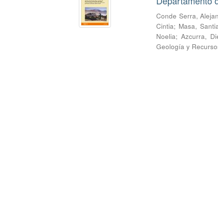
Departamento de
Conde Serra, Aleja
Cintia
;
Masa, Santi
Noelia
;
Azcurra, D
Geología y Recurso