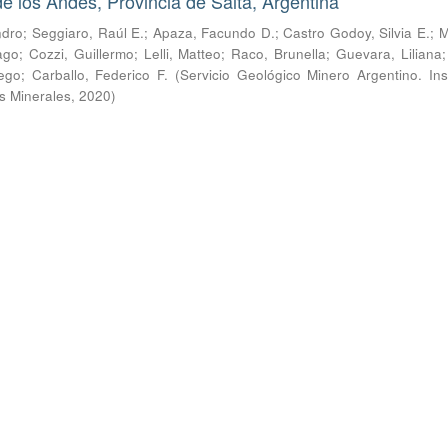
 los Andes, Provincia de Salta, Argentina
ndro
;
Seggiaro, Raúl E.
;
Apaza, Facundo D.
;
Castro Godoy, Silvia E.
;
M
ago
;
Cozzi, Guillermo
;
Lelli, Matteo
;
Raco, Brunella
;
Guevara, Liliana
iego
;
Carballo, Federico F.
(
Servicio Geológico Minero Argentino. Ins
s Minerales
,
2020
)