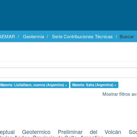
EGEMAR
Geotermia
Serie Contribuciones Técnicas
Buscar
Materia: Llullaillaco, cuenca (Argentina) ×
Materia: Salta (Argentina) ×
Mostrar filtros 
eptual Geotermico Preliminar del Volcán So